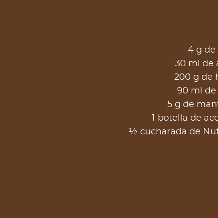
4 g de 
30 ml de 
200 g de 
90 ml de
5 g de mant
1 botella de ac
½ cucharada de Nut