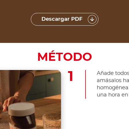
Descargar PDF
MÉTODO
Añade todos 
amásalos ha
homogénea. 
una hora en 