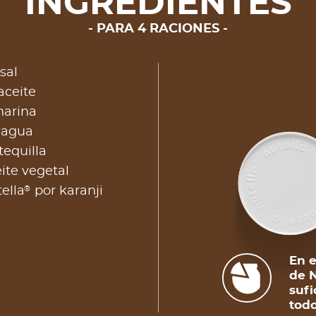
INGREDIENTES
PARA 4 RACIONES
sal
aceite
harina
 agua
equilla
eite vegetal
®
ella
por karanji
En e
de N
sufi
todo