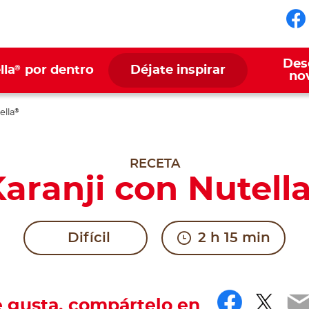
Sí
Des
®
lla
por dentro
Déjate inspirar
no
ella
®
RECETA
aranji con Nutell
Difícil
2 h 15 min
Facebo
Twit
E
e gusta, compártelo en