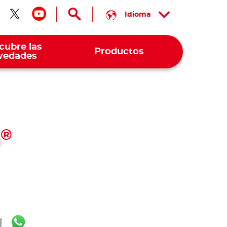
Idioma
guenos en facebook
Síguenos en twitter
Síguenos en youtube
cubre las
Productos
vedades
a
®
ok
ter
mail
WhatsApp