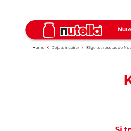
Nute
Home
Déjate inspirar
Elige tus recetas de Nut
K
Si t