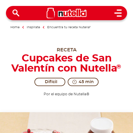
Open 
Home
Inspírate
Encuentra tu receta Nutella
®
RECETA
Cupcakes de San
Valentín con Nutella
®
Difícil
45 min
Por el equipo de Nutella®
Excitement is romantic.
The excitement of love is in the air with these Val