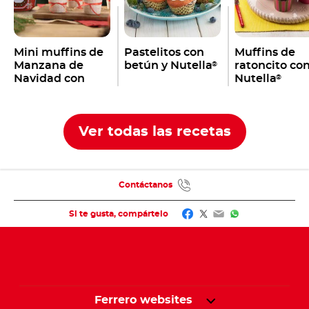
Mini muffins de
Pastelitos con
Muffins de
Manzana de
betún y Nutella
ratoncito co
®
Navidad con
Nutella
®
Nutella
®
Ver todas las recetas
Contáctanos
Facebook
Twitter
Email
WhatsApp
Si te gusta, compártelo
Ferrero websites