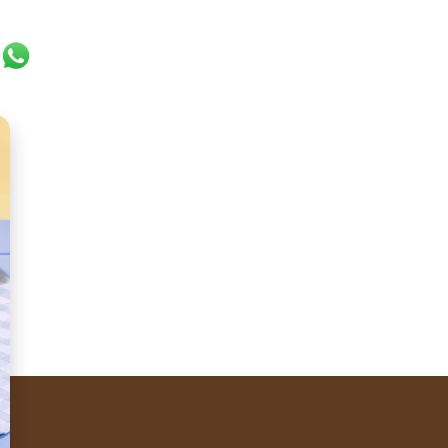
ok
er
ail
WhatsApp