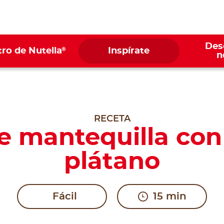
Des
®
ro de Nutella
Inspírate
n
RECETA
e mantequilla con
plátano
Fácil
15 min