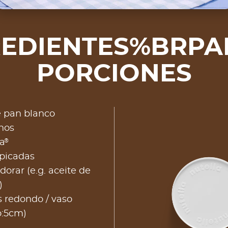
REDIENTES%BRPAR
PORCIONES
 pan blanco
nos
®
la
picadas
dorar (e.g. aceite de
)
s redondo / vaso
o:5cm)