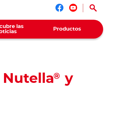
Síguenos en face
Síguenos en y
cubre las
Productos
oticias
 Nutella
y
®