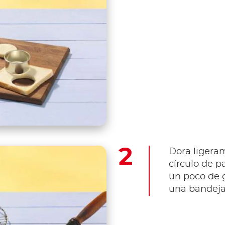
Dora ligera
círculo de p
un poco de g
una bandej