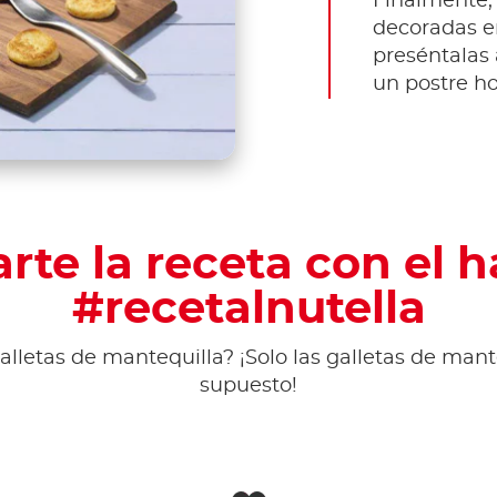
Finalmente,
decoradas en
preséntalas 
un postre ho
te la receta con el 
#recetalnutella
alletas de mantequilla? ¡Solo las galletas de mant
supuesto!