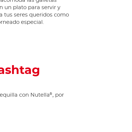
 acomoda las galletas
 un plato para servir y
a tus seres queridos como
rneado especial.
hashtag
®
equilla con Nutella
, por