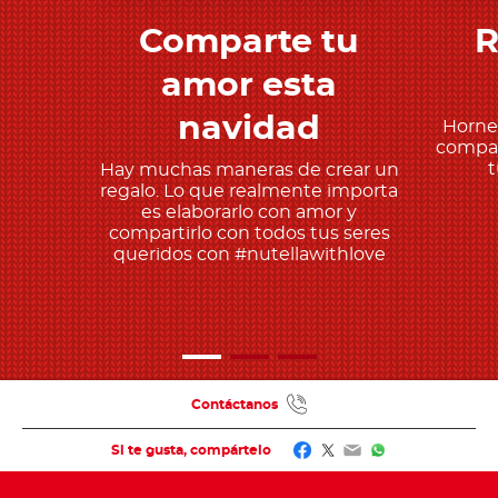
Comparte tu
R
Descubre más
amor esta
navidad
Horne
compar
t
Hay muchas maneras de crear un
regalo. Lo que realmente importa
es elaborarlo con amor y
compartirlo con todos tus seres
queridos con #nutellawithlove
Contáctanos
Facebook
Twitter
Email
WhatsApp
Si te gusta, compártelo