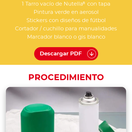
®
1 Tarro vacío de Nutella
con tapa
Pintura verde en aerosol
Stickers con diseños de fútbol
Cortador / cuchillo para manualidades
Marcador blanco o gis blanco
Descargar PDF
PROCEDIMIENTO