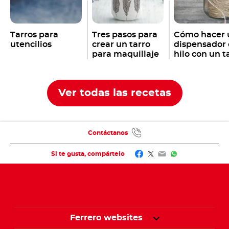
Tarros para
Tres pasos para
Cómo hacer 
utencilios
crear un tarro
dispensador
para maquillaje
hilo con un t
con un tarro
vacío de
vacío de
Nutella
®
Nutella
®
Ver todas las recetas
Contáctanos
Facebook
Twitter
Email
WhatsApp
Si te gusta, compártelo
Ferrero websites