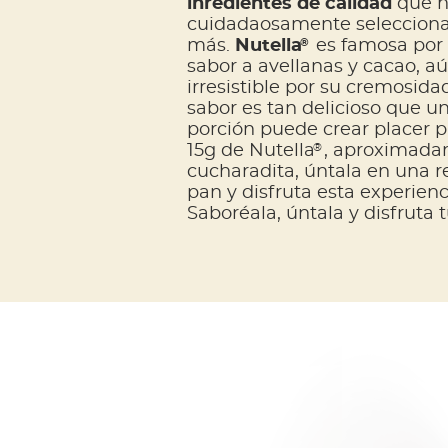
inredientes de calidad
que h
cuidadaosamente selecciona
®
más.
Nutella
es famosa por 
sabor a avellanas y cacao, a
irresistible por su cremosida
sabor es tan delicioso que un
porción puede crear placer 
®
15g de Nutella
, aproximad
cucharadita, úntala en una 
pan y disfruta esta experienci
Saboréala, úntala y disfruta 