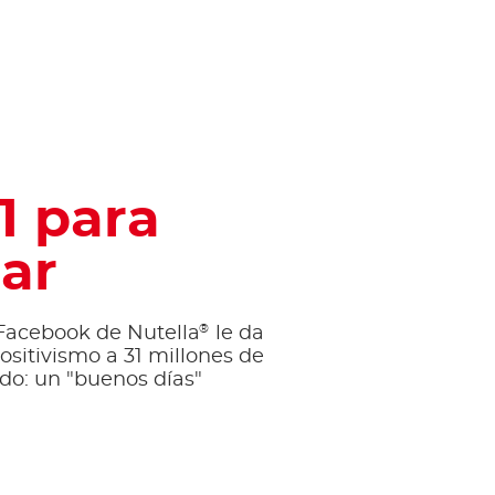
1 para
ar
®
 Facebook de Nutella
le da
ositivismo a 31 millones de
do: un "buenos días"