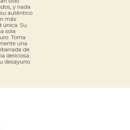
an sido
dos, y nada
su auténtico
ún más
d única. Su
a sola
puro. Toma
amente una
rebanada de
a deliciosa.
tu desayuno.