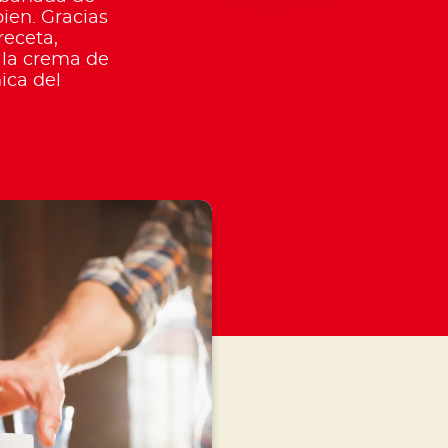
en. Gracias
receta,
 la crema de
ica del