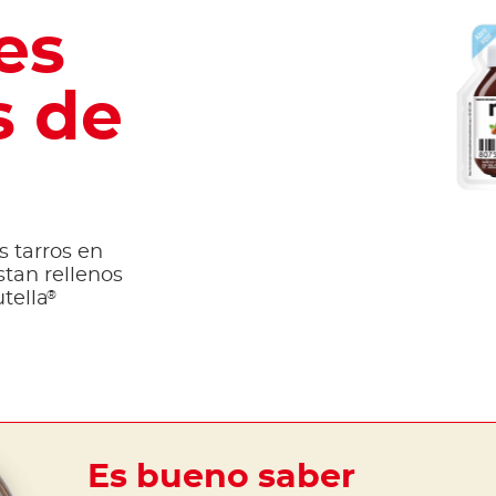
es
 de
 tarros en
stan rellenos
®
tella
Es bueno saber