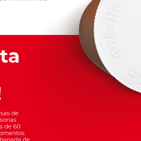
ta
!
sas de
rsonas
s de 60
momentos
ebanada de