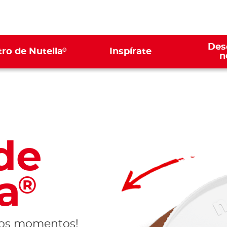
Des
®
ro de Nutella
Inspírate
n
de
a
®
nos momentos!