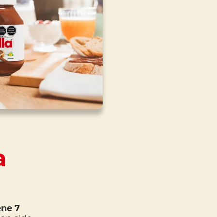
a
ne 7