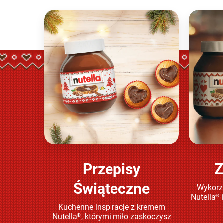
Przepisy
Z
Sprawdź
Świąteczne
Wykorzy
Nutella
®
Kuchenne inspiracje z kremem
Nutella
, którymi miło zaskoczysz
®