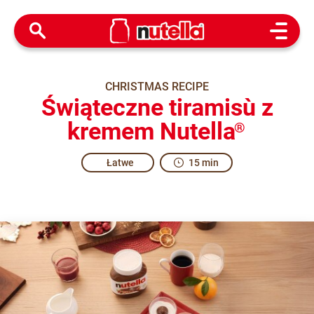
Open M
CHRISTMAS RECIPE
Świąteczne tiramisù z
kremem Nutella
®
Łatwe
15 min