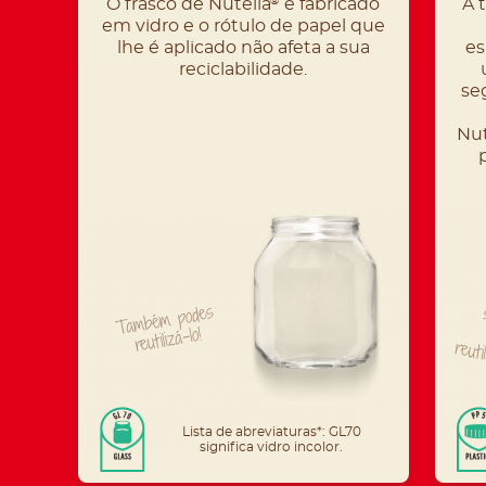
O frasco de Nutella
é fabricado
A 
®
em vidro e o rótulo de papel que
lhe é aplicado não afeta a sua
es
reciclabilidade.
seg
Nut
Também podes
reutilizá-lo!
reuti
Lista de abreviaturas*: GL70
significa vidro incolor.