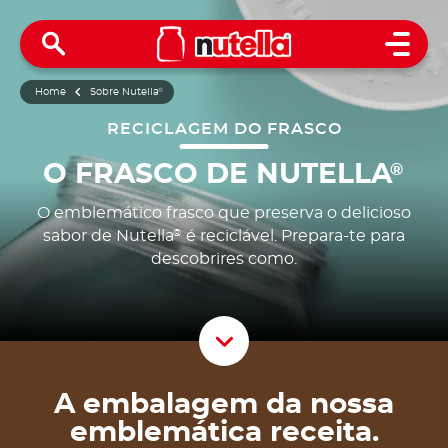
Open 
Home
Sobre Nutella
®
RECICLAGEM DO FRASCO
O FRASCO DE NUTELLA
®
O emblemático frasco que preserva o delicioso
sabor de Nutella
é reciclável. Prepara-te para
®
descobrires como.
Scroll D
A embalagem da nossa
emblemática receita.