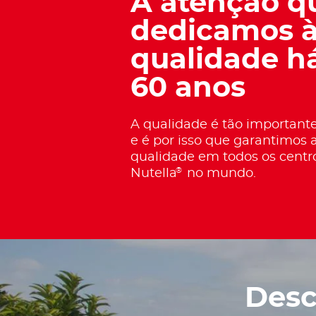
A atenção q
dedicamos 
qualidade h
60 anos
A qualidade é tão importante
e é por isso que garantimos 
qualidade em todos os centr
®
Nutella
no mundo.
Desc