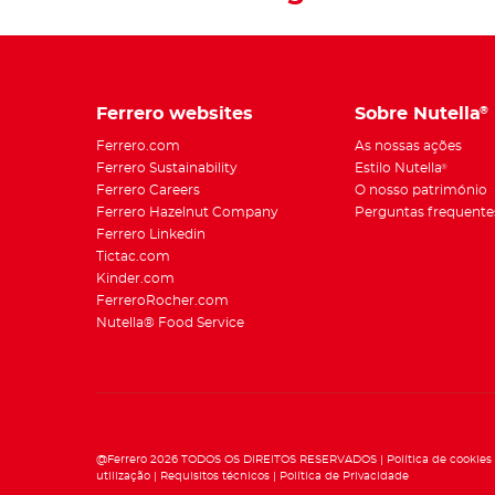
Ferrero websites
Sobre Nutella
®
Ferrero.com
As nossas ações
Ferrero Sustainability
Estilo Nutella
®
Ferrero Careers
O nosso património
Ferrero Hazelnut Company
Perguntas frequente
Ferrero Linkedin
Tictac.com
Kinder.com
FerreroRocher.com
Nutella® Food Service
@Ferrero 2026 TODOS OS DIREITOS RESERVADOS
Política de cookies
utilização
Requisitos técnicos
Política de Privacidade