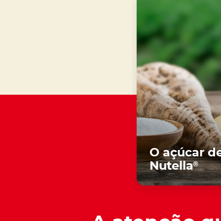
O açúcar d
®
Nutella
Descobre ma