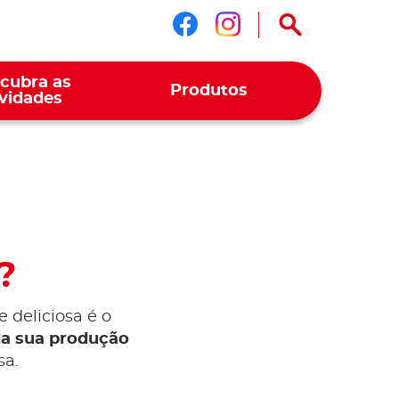
Siga-nos no face
Siga-nos no i
cubra as
Produtos
vidades
?
 deliciosa é o
da sua produção
sa.