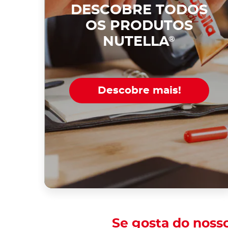
DESCOBRE TODOS
OS PRODUTOS
NUTELLA
®
Descobre mais!
Se gosta do noss