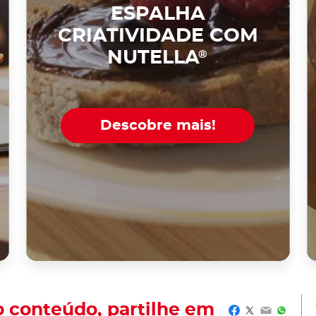
ESPALHA
CRIATIVIDADE COM
NUTELLA
®
Descobre mais!
o conteúdo, partilhe em
Facebook
Twitter
Email
Whats