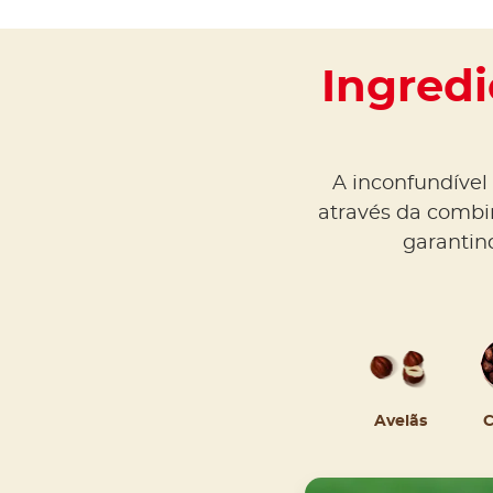
Ingredi
A inconfundível 
através da combi
garantin
Avelãs