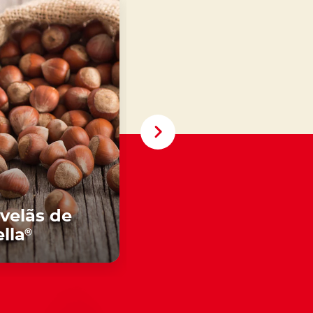
velãs de
O leite de
®
®
lla
Nutella
escobre mais
Descobre mais