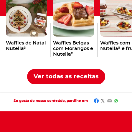
Waffles de Natal
Waffles Belgas
Waffles com
Nutella
com Morangos e
Nutella
e fr
®
®
Nutella
®
Ver todas as receitas
Facebook
Twitter
Email
Whats
Se gosta do nosso conteúdo, partilhe em