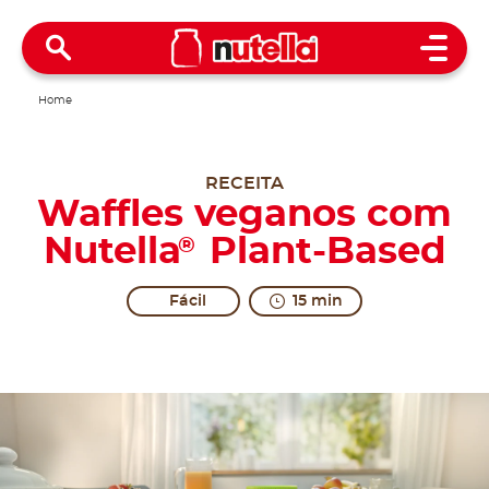
Open 
Home
RECEITA
Waffles veganos com
Nutella
Plant-Based
®
Fácil
15 min