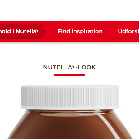
®
hold i Nutella
Find inspiration
Udfors
®
NUTELLA
-LOOK