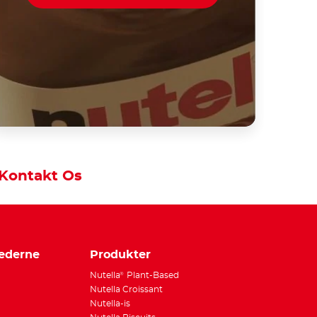
Kontakt Os
ederne
Produkter
Nutella
Plant-Based
®
Nutella Croissant
®
Nutella-is