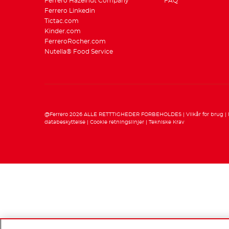
Ferrero Hazelnut Company
FAQ
Ferrero Linkedin
Tictac.com
Kinder.com
FerreroRocher.com
Nutella® Food Service
@Ferrero 2026 ALLE RETTTIGHEDER FORBEHOLDES
Vilkår for brug
databeskyttelse
Cookie retningslinjer
Tekniske Krav