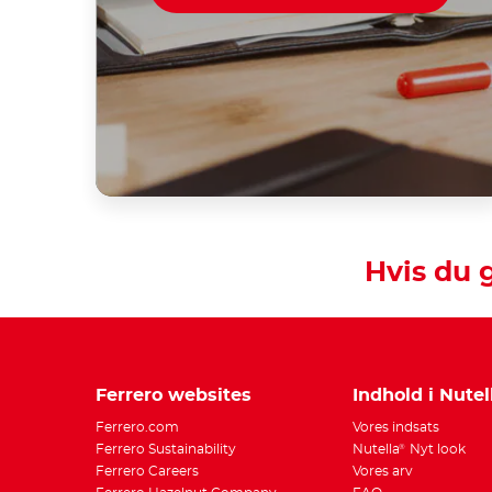
Hvis du 
Ferrero websites
Indhold i Nutel
Ferrero.com
Vores indsats
Ferrero Sustainability
Nutella
Nyt look
®
Ferrero Careers
Vores arv