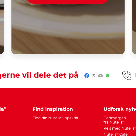
gerne vil dele det på
Facebook
Twitter
Email
WhatsApp
la
Find inspiration
Udforsk nyh
®
Find din Nutella
-opskrift
Godmorgen
®
fra Nutella
®
Rejs med Nutella
Nutella
Cafe
®