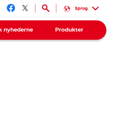
Sprog
Følg os på facebook
Følg os på twitter
k nyhederne
Produkter