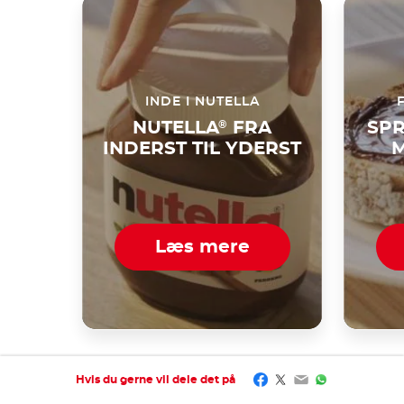
INDE I NUTELLA
NUTELLA
®
FRA
SPR
INDERST TIL YDERST
M
Læs mere
Facebook
Twitter
Email
WhatsApp
Hvis du gerne vil dele det på