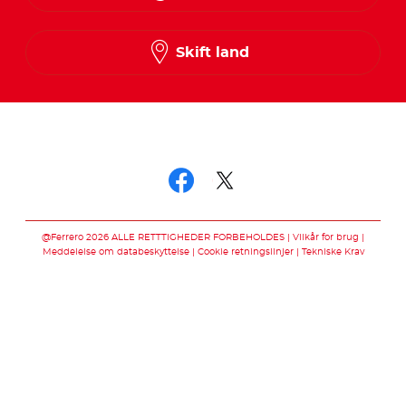
Finnish
Norwegian
Skift land
Swedish
Følg os på
Følg os på facebo
Følg os på twit
@Ferrero 2026 ALLE RETTTIGHEDER FORBEHOLDES
Vilkår for brug
Meddelelse om databeskyttelse
Cookie retningslinjer
Tekniske Krav