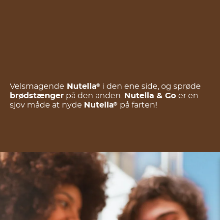
Velsmagende
Nutella
i den ene side, og sprøde
®
brødstænger
på den anden.
Nutella & Go
er en
sjov måde at nyde
Nutella
på farten!
®