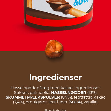
Ingredienser
Hasselnøddepålæg med kakao. Ingredienser:
Sukker, palmeolie,
HASSELNØDDER
(13%),
SKUMMETMÆLKSPULVER
(8,7%), fedtfattig kakao
(7,4%), emulgator: lecithiner (
SOJA
), vanillin.
Brødpinde.