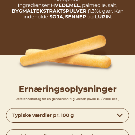
Ingredienser:
HVEDEMEL
, palmeolie, salt,
BYGMALTEKSTRAKTSPULVER
(1,3%), gær. Kan
indeholde
SOJA
,
SENNEP
og
LUPIN
.
Ernæringsoplysninger
Referenceindtag for en gennemsnitlig voksen (8400 kJ / 2000 kcal)
Typiske værdier pr. 100 g