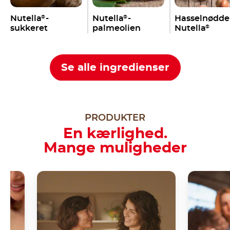
Nutella
-
Nutella
-
Hasselnødde
®
®
sukkeret
palmeolien
Nutella
®
Se alle ingredienser
PRODUKTER
En kærlighed.
Mange muligheder