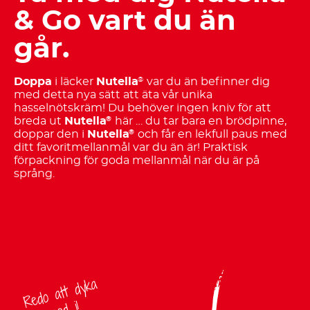
& Go vart du än
går.
Doppa
i läcker
Nutella
var du än befinner dig
®
med detta nya sätt att äta vår unika
hasselnötskräm! Du behöver ingen kniv för att
breda ut
Nutella
här … du tar bara en brödpinne,
®
doppar den i
Nutella
och får en lekfull paus med
®
ditt favoritmellanmål var du än är! Praktisk
förpackning för goda mellanmål när du är på
språng.
Redo att dyka
ned i!