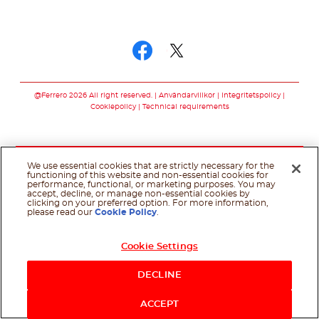
Följ oss
Följ oss facebook
Följ oss twitter
@Ferrero 2026 All right reserved.
Användarvillkor
Integritetspolicy
Cookiepolicy
Technical requirements
We use essential cookies that are strictly necessary for the
functioning of this website and non-essential cookies for
performance, functional, or marketing purposes. You may
accept, decline, or manage non-essential cookies by
clicking on your preferred option. For more information,
please read our
Cookie Policy
.
Cookie Settings
DECLINE
ACCEPT