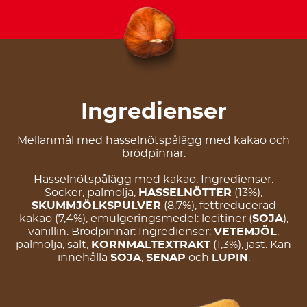
Ingredienser
Mellanmål med hasselnötspålägg med kakao och
brödpinnar.
Hasselnötspålägg med kakao: Ingredienser:
Socker, palmolja,
HASSELNÖTTER
(13%),
SKUMMJÖLKSPULVER
(8,7%), fettreducerad
kakao (7,4%), emulgeringsmedel: lecitiner (
SOJA
),
vanillin. Brödpinnar: Ingredienser:
VETEMJÖL
,
palmolja, salt,
KORNMALTEXTRAKT
(1,3%), jäst. Kan
innehålla
SOJA
,
SENAP
och
LUPIN
.