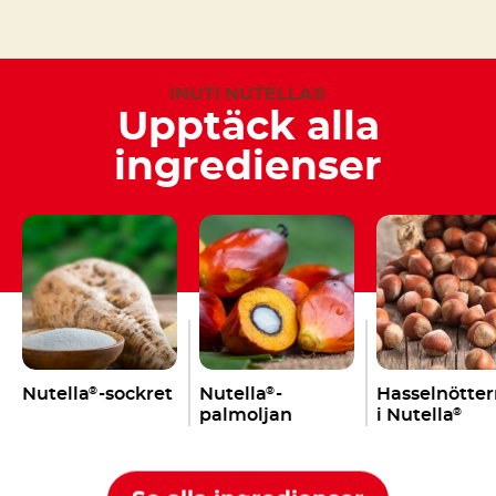
INUTI NUTELLA®
Upptäck alla
ingredienser
Nutella
-sockret
Nutella
-
Hasselnötte
®
®
palmoljan
i Nutella
®