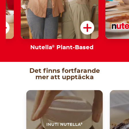
am
Nutella
®
Plant-Based
Det finns fortfarande
mer att upptäcka
®
INUTI NUTELLA