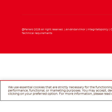
@Ferrero 2026 All right reserved.
Användarvillkor
Integritetspolicy
C
Technical requirements
We use essential cookies that are strictly necessary for the functionin
performance, functional, or marketing purposes. You may accept, de
clicking on your preferred option. For more information, please read