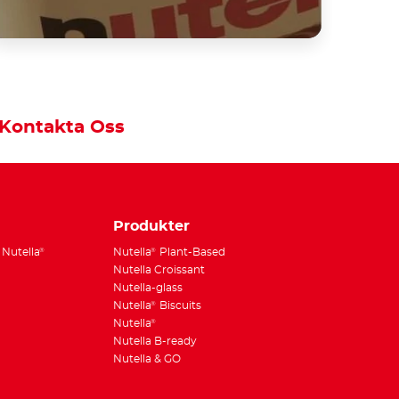
Kontakta Oss
Produkter
Nutella
Nutella
Plant-Based
®
®
Nutella Croissant
Nutella-glass
Nutella
Biscuits
®
Nutella
®
Nutella B-ready
Nutella & GO