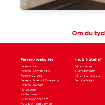
Om du tyck
Ferrero websites
Inuti Nutella
®
Ferrero.com
Våra insatser
Ferrero Sustainability
Nytt utseende
Ferrero Careers
Vårt historiska arv
Ferrero Hazelnut Company
Vanliga frågor
Ferrero Linkedin
Tictac.com
Kinder.com
FerreroRocher.com
Nutella® Food Service