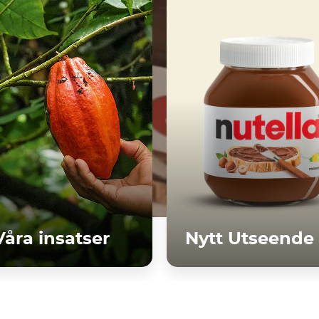
Våra insatser
Nytt Utseende
Upptäck mer
Upptäck mer