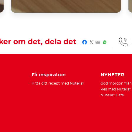
er om det, dela det
Facebook
Twitter
Email
WhatsApp
Få inspiration
NYHETER
Hitta ditt recept med Nutella
God morgon från 
®
Res med Nutella
®
Nutella
Cafe
®