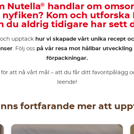
m Nutella
handlar om omsorg
®
 nyfiken? Kom och utforska 
 du aldrig tidigare har sett 
s och upptäck
hur vi skapade vårt unika recept o
enser
. Följ oss
på vår resa mot hållbar utveckling
förpackningar.
 för att nå vårt mål – att du får ditt favoritpålägg
leende!
inns fortfarande mer att up