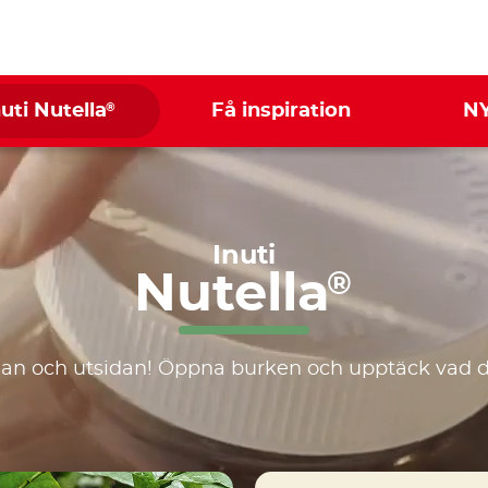
®
nuti Nutella
Få inspiration
N
Inuti
Nutella
®
dan och utsidan! Öppna burken och upptäck vad d