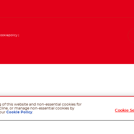
ookiepolicy
g of this website and non-essential cookies for
cline, or manage non-essential cookies by
Cookie S
 our
Cookie Policy
.