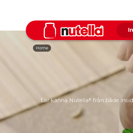
I
Home
®
Lär känna Nutella
från både insi