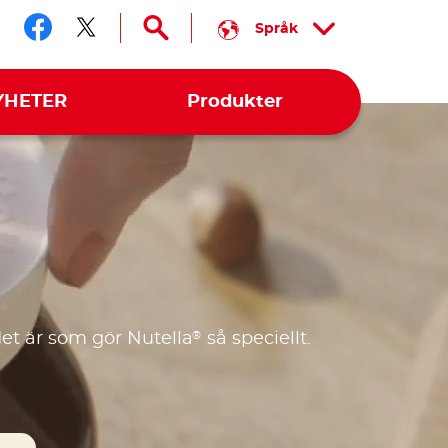
Språk
Följ oss facebook
Följ oss twitter
YHETER
Produkter
®
et är som gör Nutella
så speciellt.