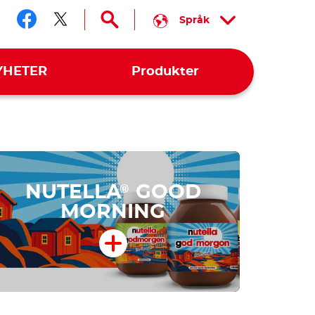
Språk
Följ oss facebook
Följ oss twitter
YHETER
Produkter
NUTELLA
GOOD
®
MORNING