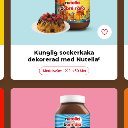
Kunglig sockerkaka
dekorerad med Nutella
®
Medelsvårt
1 h 30 Min
Pão de Ló