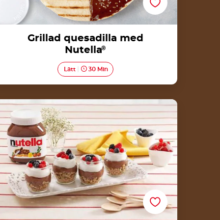
Grillad quesadilla med
Nutella
®
Lätt
30 Min
Yoghurt och müsliparfait med Nutella®