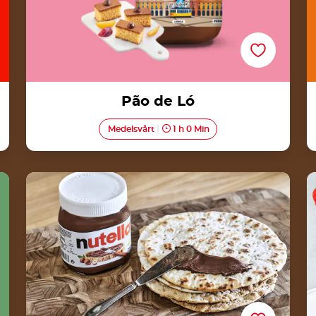
Pão de Ló
Medelsvårt
1 h 0 Min
Tunnbröd