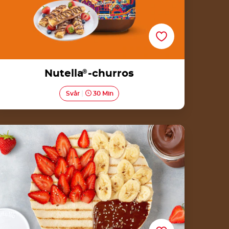
Nutella
®
-churros
Svår
30 Min
Grillad quesadilla med Nutella®