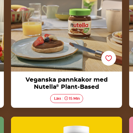
med<br>Nutella<sup>®</sup> Plant-Based
Veganska pannkakor med
Nutella
®
Plant-Based
Lätt
15 Min
Tunnbröd