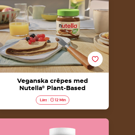
med<br>Nutella<sup>®</sup> Plant-Based
Veganska crêpes med
Nutella
®
Plant-Based
Lätt
12 Min
Smördegsknyten med keso/Topfengolatsche