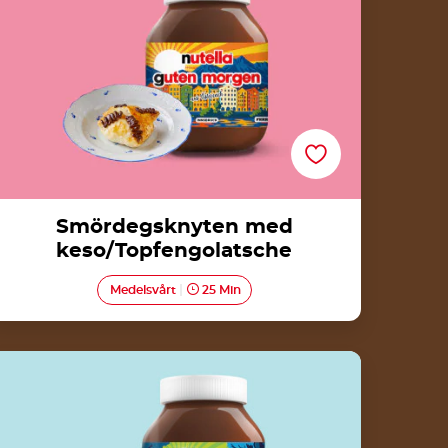
Smördegsknyten med
keso/Topfengolatsche
Medelsvårt
25 Min
Mjölkbröd med Nutella<sup>®</sup>