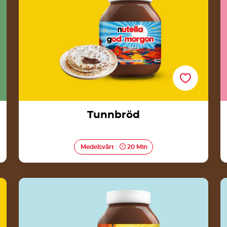
Tunnbröd
Medelsvårt
20 Min
>
Kunglig sockerkaka dekorerad med
Nutella<sup>®</sup>