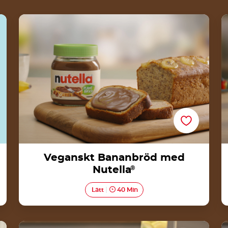
Veganskt Bananbröd med Nutella®
Veganskt Bananbröd med
Nutella
®
Lätt
40 Min
Veganska pannkakor