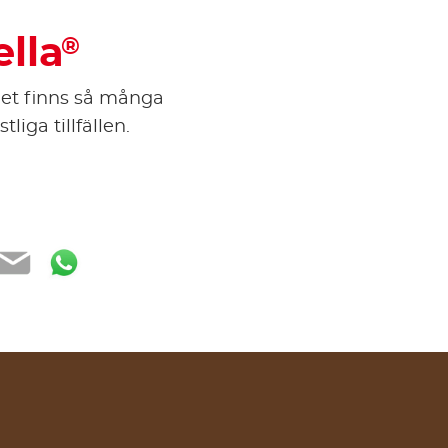
lla
®
et finns så många
tliga tillfällen.
book
tter
Email
WhatsApp
e of recipe list