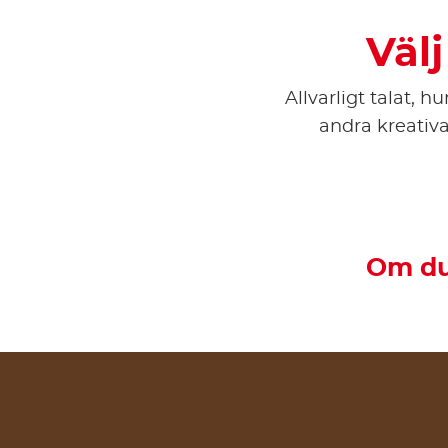
Väl
Allvarligt talat, h
andra kreativ
Om du