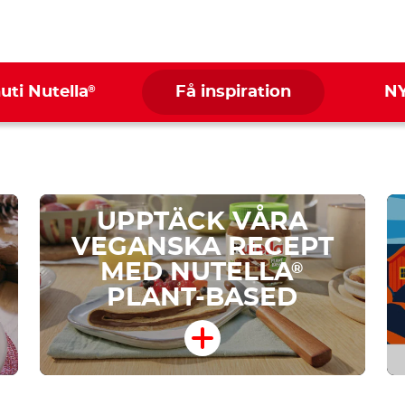
®
nuti Nutella
Få inspiration
N
UPPTÄCK VÅRA
VEGANSKA RECEPT
MED NUTELLA
®
PLANT-BASED