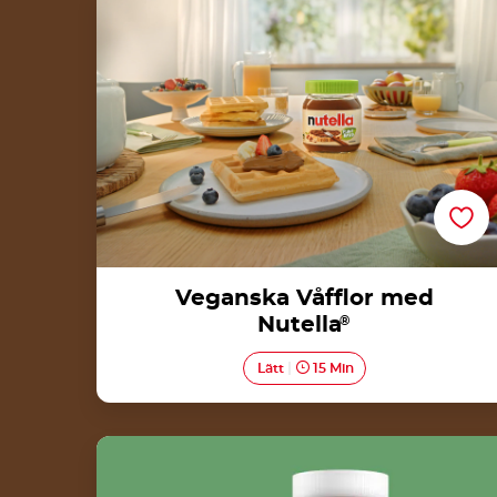
Veganska Våfflor med
Nutella
®
Lätt
15 Min
Rugbrød