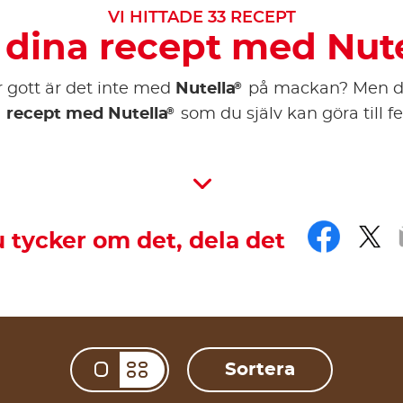
VI HITTADE
33
RECEPT
j dina recept med Nute
®
ur gott är det inte med
Nutella
på mackan? Men d
®
a
recept med Nutella
som du själv kan göra till fes
Face
Twi
 tycker om det, dela det
Sortera
Change view mod