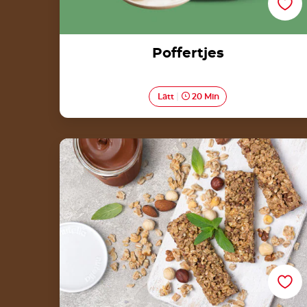
Poffertjes
Lätt
20 Min
Picknickbar med Nutella®