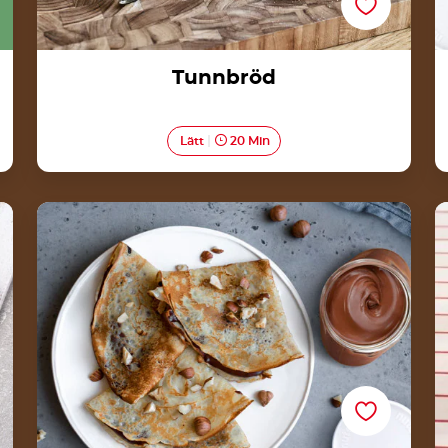
Tunnbröd
Lätt
20 Min
Bovetepannkakor med Nutella® &
hasselnötscrunch