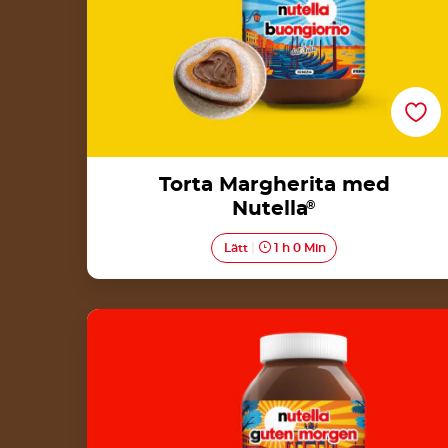
Torta Margherita med
Nutella
®
Lätt
1 h 0 Min
Frasiga frallor med Nutella<sup>®</sup>