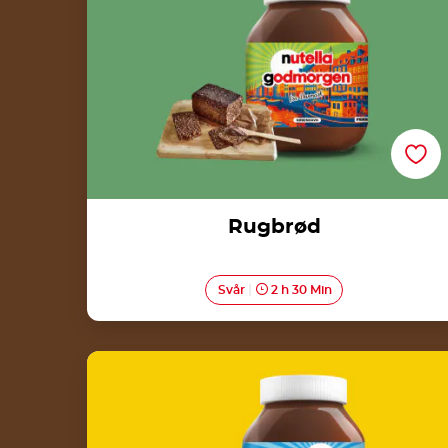
Rugbrød
Svår
2 h 30 Min
Torta Margherita med Nutella<sup>®</sup