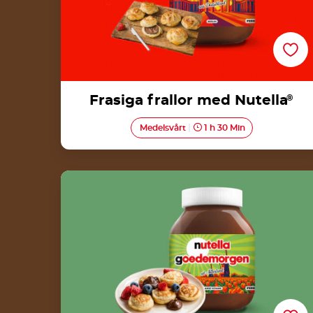
Frasiga frallor med Nutella
®
Medelsvårt
1 h 30 Min
Poffertjes