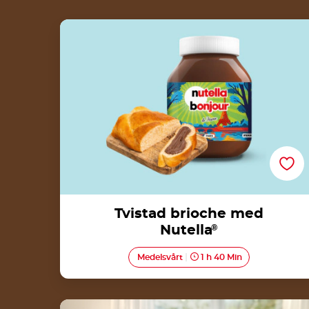
Tvistad brioche med Nutella®
Tvistad brioche med
Nutella
®
Medelsvårt
1 h 40 Min
Veganska Våfflor med Nutella®