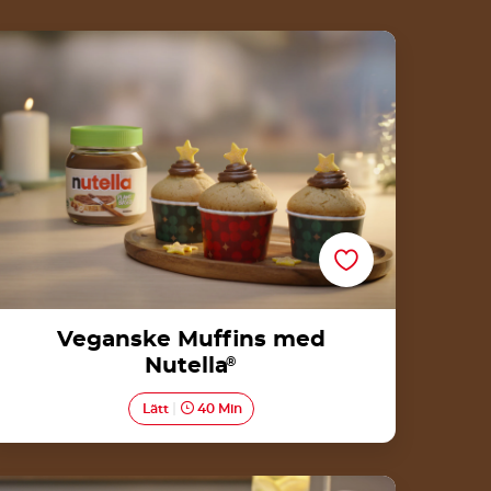
Veganske Muffins med Nutella®
Veganske Muffins med
Nutella
®
Lätt
40 Min
Veganska crêpes