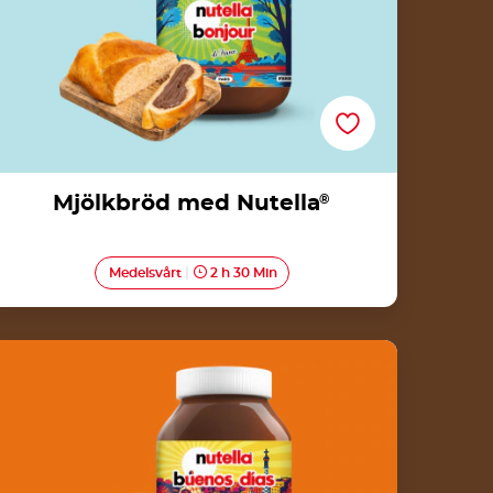
Mjölkbröd med Nutella
®
Medelsvårt
2 h 30 Min
Nutella<sup>®</sup>-churros