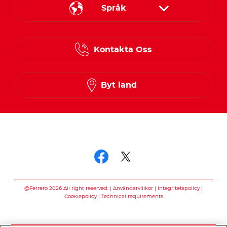
Språk
Danish
Kontakta Oss
Finnish
Norwegian
Byt land
Swedish
Följ oss
Följ oss facebook
Följ oss twitter
@Ferrero 2026 All right reserved.
Användarvillkor
Integritetspolicy
Cookiepolicy
Technical requirements