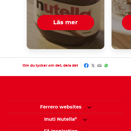
Läs mer
Facebook
Twitter
Email
WhatsApp
Om du tycker om det, dela det
Ferrero websites
Inuti Nutella
®