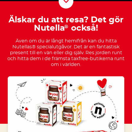
Scroll D
Älskar du att resa? Det gör
Nutella
också!
®
Även om du är långt hemifrån kan du hitta
Nutellas® specialutgåvor. Det är en fantastisk
present till en vän eller dig själv. Res jorden runt
och hitta dem i de främsta taxfree-butikerna runt
om i världen.