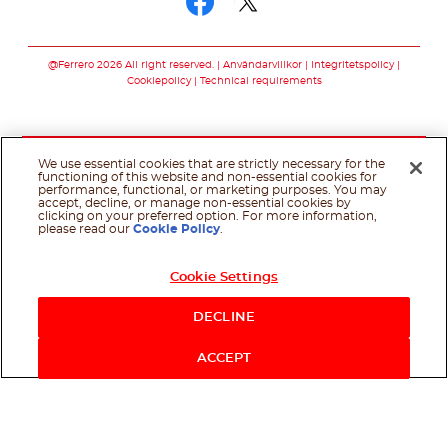
Följ oss facebook
Följ oss twitter
@Ferrero 2026 All right reserved.
Användarvillkor
Integritetspolicy
Cookiepolicy
Technical requirements
We use essential cookies that are strictly necessary for the
functioning of this website and non-essential cookies for
performance, functional, or marketing purposes. You may
accept, decline, or manage non-essential cookies by
clicking on your preferred option. For more information,
please read our
Cookie Policy
.
Cookie Settings
DECLINE
ACCEPT