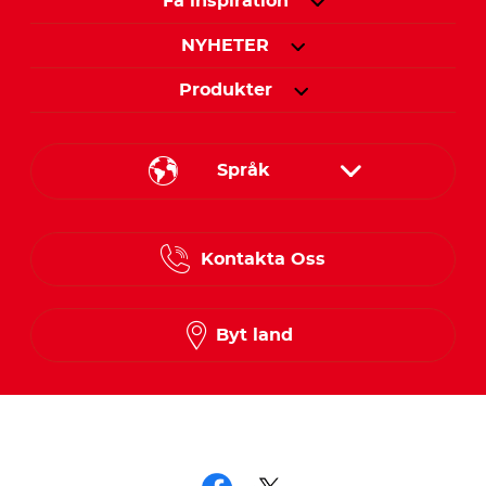
Få inspiration
NYHETER
Produkter
Språk
Danish
Kontakta Oss
Finnish
Norwegian
Byt land
Swedish
Följ oss