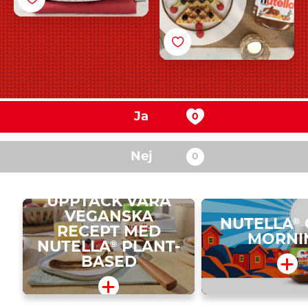
Ja
Nej
UPPTÄCK VÅRA
VEGANSKA
NUTELLA
®
RECEPT MED
MORNI
NUTELLA
PLANT-
®
BASED