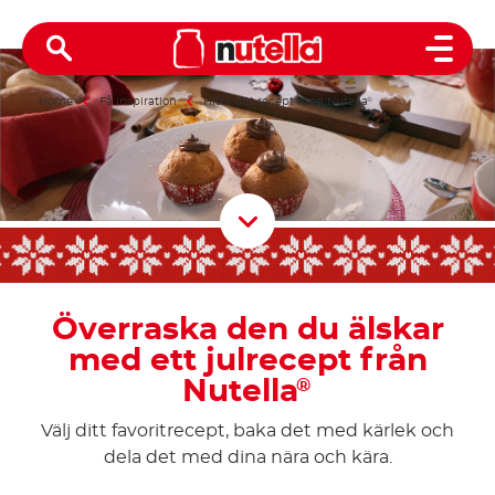
Open 
Home
Få inspiration
Hitta ditt recept med Nutella
®
Scroll D
Överraska den du älskar
med ett julrecept från
Nutella
®
Välj ditt favoritrecept, baka det med kärlek och
dela det med dina nära och kära.