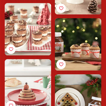
Små
pepparkaksbakelser
med Nutella®
Minimuffins med äpple
och Nutella®
Julpannkakor med
Nutella®
Julvåfflor med Nutella®