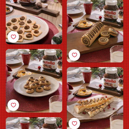
Julrulltårta med
Nutella®
Småkakor med fyllning
av Nutella®
Smördegsträd med
Nutella®
Muffins med Nutella®