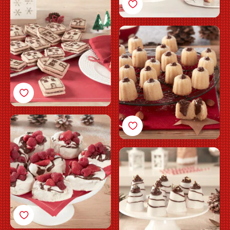
mördegsjulkakor med
Nutella®
Mjuka mandelkakor
med Nutella®
Pavlovabakelser med
Nutella®
Vaniljsemifreddo med
Nutella®