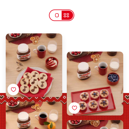
Juliga kakor med
musiknoter med
Nutella®
Julig cupcakeblomma
med Nutella®
Julig tiramisu med
Nutella®
Julig mini-