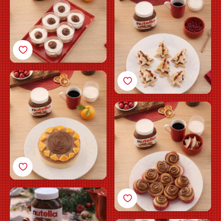
smördegsgran med
Nutella®
Julig glutenfri
apelsinsockerkaka med
Nutella®
Juliga kanelbullar med
Nutella®
Hjärtkakor med
Nutella®