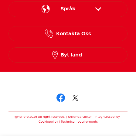
Språk
Danish
Kontakta Oss
Finnish
Norwegian
Byt land
Swedish
Följ oss
Följ oss facebook
Följ oss twitter
@Ferrero 2026 All right reserved.
Användarvillkor
Integritetspolicy
Cookiepolicy
Technical requirements