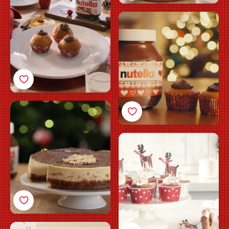
Festliga muffins med
Nutella<sup>®</sup>
Cheesecake med
Nutella®
Nutella®-fyllda
hasselnötscupcakes
Dubbla