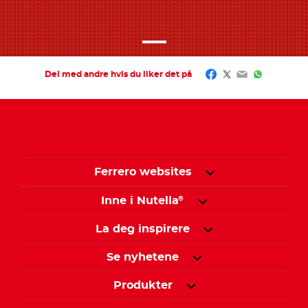
Facebook
Twitter
Email
WhatsAp
Del med andre hvis du liker det på
Ferrero websites
Inne i Nutella
®
La deg inspirere
Se nyhetene
Produkter