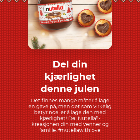
Del din
Finn ut mer
kjærlighet
denne julen
Det finnes mange måter å lage
en gave på, men det som virkelig
betyr noe, er å lage den med
kjærlighet! Del Nutella
-
®
kreasjonen din med venner og
familie. #nutellawithlove