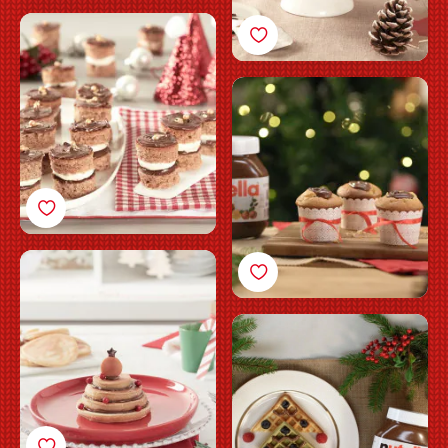
Mini-pepperkaker med
Nutella®
Mini-eplemuffins med
Nutella®
Julepannekake med
Nutella®
Nutella® julevafler