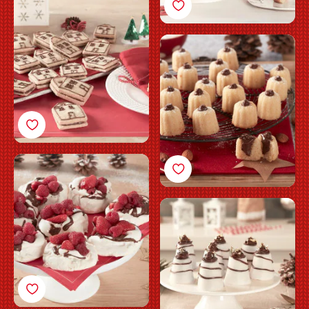
julesandwich med
Nutella®
Småkaker av
mandelsukkerbrød
med Nutella®
Mini-pavlova med
Nutella®
Vanilje-semifreddo med
Nutella®