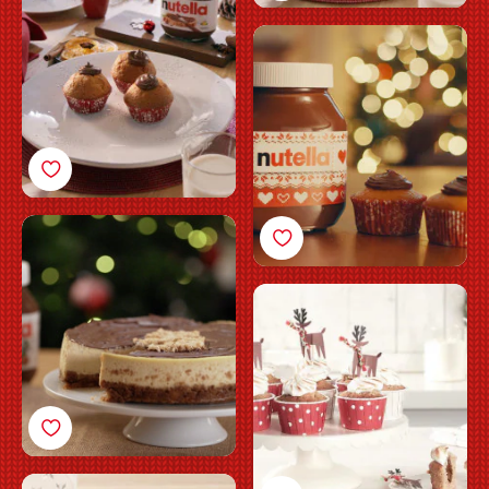
De feststemte
Nutella<sup>®</sup>-
muffinsene
Nutella® ostekake
Hasselnøtt-cupcakes
med Nutella®
Shortbread-