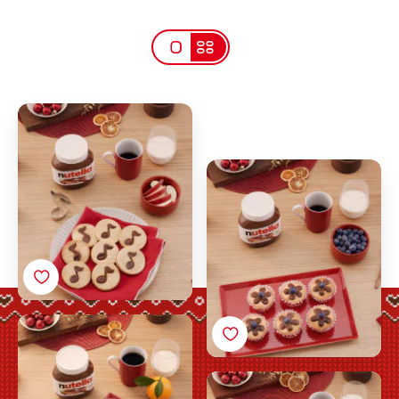
Julenotekaker av
Nutella®
Juleblomstermuffins av
Nutella®
Jule-tiramisù av
Nutella®
Mini-butterdeigtre til jul