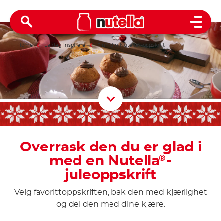
Open 
Home
La deg inspirere
Finn din Nutella
®
-oppskrift
Scroll D
Overrask den du er glad i
med en Nutella
-
®
juleoppskrift
Velg favorittoppskriften, bak den med kjærlighet
og del den med dine kjære.