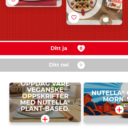
Ditt ja
Ditt nei
OPPDAG VÅRE
VEGANSKE
NUTELLA
®
OPPSKRIFTER
MORNI
MED NUTELLA
®
PLANT-BASED.