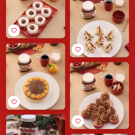
av Nutella®
Glutenfri appelsinkake
til jul av Nutella®
Julekanelsnurrer av
Nutella®
Oppskrift på hjertekjeks
med Nutella®