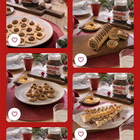
Julekubbe med
Nutella®
Fylte småkaker med
Nutella®
Butterdeigstre med
Nutella®
Muffins med Nutella®