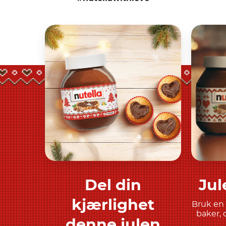
Del din
Jul
Finn ut mer
kjærlighet
Bruk en 
baker, 
denne julen