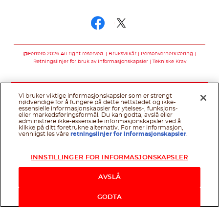
Følg oss på
Følg oss på faceb
Følg oss på twi
@Ferrero 2026 All right reserved.
Bruksvilkår
Personvernerklæring
Retningslinjer for bruk av informasjonskapsler
Tekniske Krav
Vi bruker viktige informasjonskapsler som er strengt
nødvendige for å fungere på dette nettstedet og ikke-
essensielle informasjonskapsler for ytelses-, funksjons-
eller markedsføringsformål. Du kan godta, avslå eller
administrere ikke-essensielle informasjonskapsler ved å
klikke på ditt foretrukne alternativ. For mer informasjon,
vennligst les våre
retningslinjer for informasjonskapsler
.
INNSTILLINGER FOR INFORMASJONSKAPSLER
AVSLÅ
GODTA