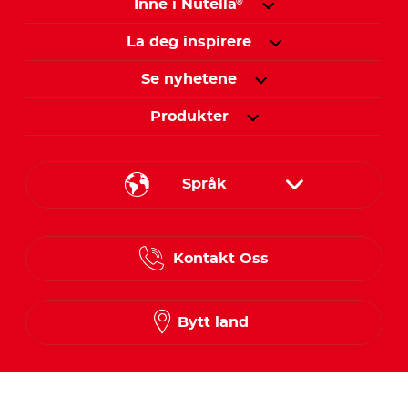
Inne i Nutella
®
La deg inspirere
Se nyhetene
Produkter
Språk
Danish
Kontakt Oss
Finnish
Norwegian
Bytt land
Swedish