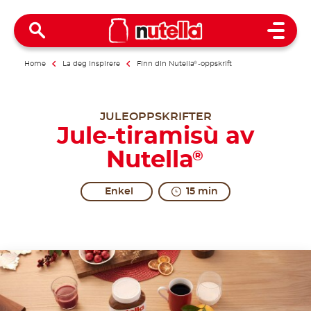
Open 
Home
La deg inspirere
Finn din Nutella
®
-oppskrift
JULEOPPSKRIFTER
Jule-tiramisù av
Nutella
®
Enkel
15 min