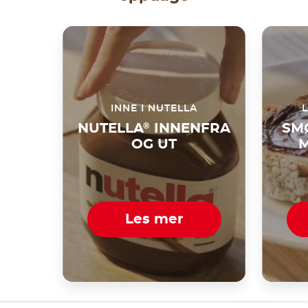
INNE I NUTELLA
NUTELLA
®
INNENFRA
SM
OG UT
M
Les mer