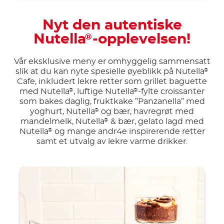
Nyt den autentiske
Nutella
-opplevelsen!
®
Vår eksklusive meny er omhyggelig sammensatt
slik at du kan nyte spesielle øyeblikk på Nutella
®
Cafe, inkludert lekre retter som grillet baguette
med Nutella
, luftige Nutella
-fylte croissanter
®
®
som bakes daglig, fruktkake ”Panzanella” med
yoghurt, Nutella
og bær, havregrøt med
®
mandelmelk, Nutella
& bær, gelato lagd med
®
Nutella
og mange andr4e inspirerende retter
®
samt et utvalg av lekre varme drikker.