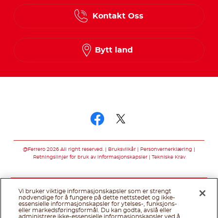
Danish
Kontakt Oss
Finnish
Norwegian
Bytt land
Swedish
Følg oss på
Følg oss på faceb
Følg oss på twi
@Ferrero 2026 All right reserved.
Bruksvilkår
Personvernerklæring
Retningslinjer for bruk av informasjonskapsler
Tekniske Krav
Vi bruker viktige informasjonskapsler som er strengt
nødvendige for å fungere på dette nettstedet og ikke-
essensielle informasjonskapsler for ytelses-, funksjons-
eller markedsføringsformål. Du kan godta, avslå eller
administrere ikke-essensielle informasjonskapsler ved å