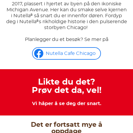
2017, plassert i hjertet av byen på den ikoniske
Michigan Avenue. Her kan du smake selve kjernen
i Nutella
så snart du er innenfor døren. Fordyp
®
deg i Nutella
s rikholdige historie i den pulserende
®
storbyen Chicago!
Planlegger du et besøk? Se mer på
Nutella Cafe Chicago
Likte du det?
Prøv det da, vel!
Vi håper å se deg der snart.
Det er fortsatt mye å
oppdage