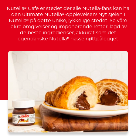
Nutella
Cafe er stedet der alle Nutella-fans kan ha
®
den ultimate Nutella
-opplevelsen! Nyt sjelen i
®
Nutella
på dette unike, lykkelige stedet. Se våre
®
lekre omgivelser og imponerende retter, lagd av
de beste ingredienser, akkurat som det
legendariske Nutella
hasselnøttpålegget!
®