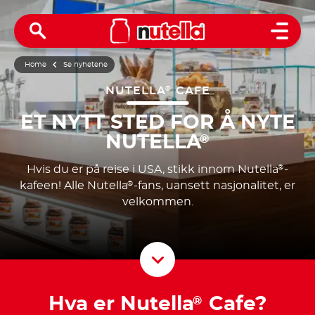
Open 
Home
Se nyhetene
NUTELLA
CAFE
®
ET NYTT STED FOR Å NYTE
NUTELLA
®
Hvis du er på reise i USA, stikk innom Nutella
-
®
kafeen!
Alle Nutella
-fans, uansett nasjonalitet, er
®
velkommen.
Scroll D
Hva er Nutella
Cafe?
®