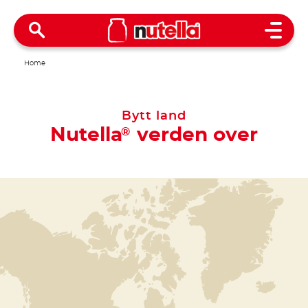
Open 
Home
Bytt land
Nutella
verden over
®