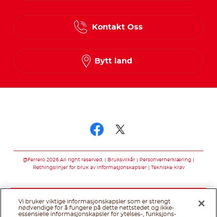
Danish
Kontakt Oss
Finnish
Norwegian
Bytt land
Swedish
Følg oss på
Følg oss på faceb
Følg oss på twi
@Ferrero 2026 All right reserved.
Bruksvilkår
Personvernerklæring
Retningslinjer for bruk av informasjonskapsler
Tekniske Krav
Vi bruker viktige informasjonskapsler som er strengt
nødvendige for å fungere på dette nettstedet og ikke-
essensielle informasjonskapsler for ytelses-, funksjons-