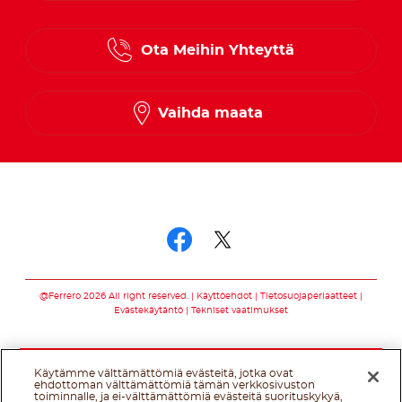
Danish
Ota Meihin Yhteyttä
Finnish
Norwegian
Vaihda maata
Swedish
Seuraa meitä somessa
Seuraa meitä som
Seuraa meitä s
@Ferrero 2026 All right reserved.
Käyttöehdot
Tietosuojaperiaatteet
Evästekäytäntö
Tekniset vaatimukset
Käytämme välttämättömiä evästeitä, jotka ovat
ehdottoman välttämättömiä tämän verkkosivuston
toiminnalle, ja ei-välttämättömiä evästeitä suorituskykyä,