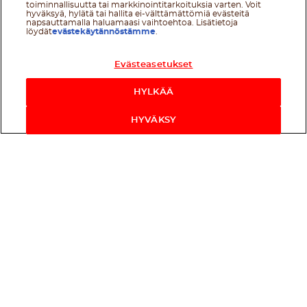
toiminnallisuutta tai markkinointitarkoituksia varten. Voit
hyväksyä, hylätä tai hallita ei-välttämättömiä evästeitä
napsauttamalla haluamaasi vaihtoehtoa. Lisätietoja
löydät
evästekäytännöstämme
.
Evästeasetukset
HYLKÄÄ
HYVÄKSY