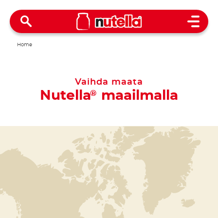
Open 
Home
Vaihda maata
Nutella
maailmalla
®