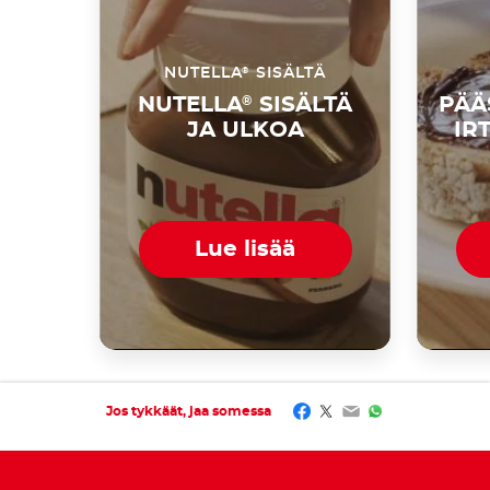
®
NUTELLA
SISÄLTÄ
NUTELLA
®
SISÄLTÄ
PÄÄ
JA ULKOA
IR
Lue lisää
Facebook
Twitter
Email
WhatsApp
Jos tykkäät, jaa somessa