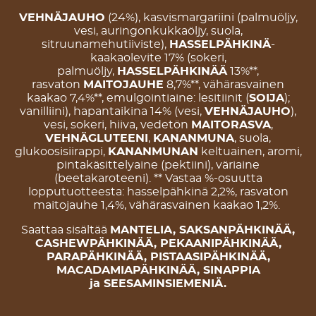
VEHNÄJAUHO
(24%), kasvismargariini (palmuöljy,
vesi, auringonkukkaöljy, suola,
sitruunamehutiiviste),
HASSELPÄHKINÄ
-
kaakaolevite 17% (sokeri,
palmuöljy,
HASSELPÄHKINÄÄ
13%**,
rasvaton
MAITOJAUHE
8,7%**, vähärasvainen
kaakao 7,4%**, emulgointiaine: lesitiinit (
SOIJA
);
vanilliini), hapantaikina 14% (vesi,
VEHNÄJAUHO
),
vesi, sokeri, hiiva, vedetön
MAITORASVA
,
VEHNÄGLUTEENI
,
KANANMUNA
, suola,
glukoosisiirappi,
KANANMUNAN
keltuainen, aromi,
pintakäsittelyaine (pektiini), väriaine
(beetakaroteeni). ** Vastaa %-osuutta
lopputuotteesta: hasselpähkinä 2,2%, rasvaton
maitojauhe 1,4%, vähärasvainen kaakao 1,2%.
Saattaa sisältää
MANTELIA, SAKSANPÄHKINÄÄ,
CASHEWPÄHKINÄÄ, PEKAANIPÄHKINÄÄ,
PARAPÄHKINÄÄ, PISTAASIPÄHKINÄÄ,
MACADAMIAPÄHKINÄÄ, SINAPPIA
ja SEESAMINSIEMENIÄ.