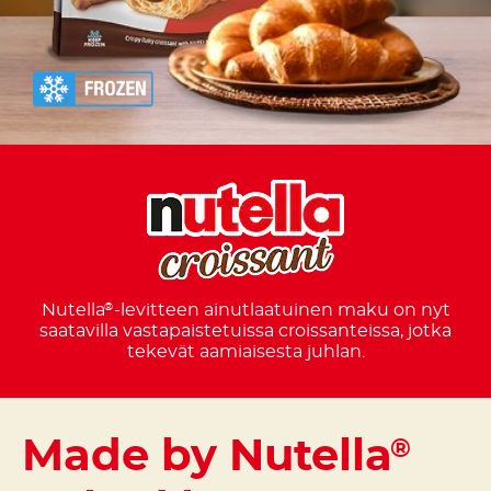
Nutella
-levitteen ainutlaatuinen maku on nyt
®
saatavilla vastapaistetuissa croissanteissa, jotka
tekevät aamiaisesta juhlan.
Made by Nutella
®