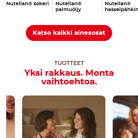
Nutellan® sokeri
Nutellan®
Nutellan®
palmuöljy
hasselpähki
Katso kaikki ainesosat
TUOTTEET
Yksi rakkaus. Monta
vaihtoehtoa.