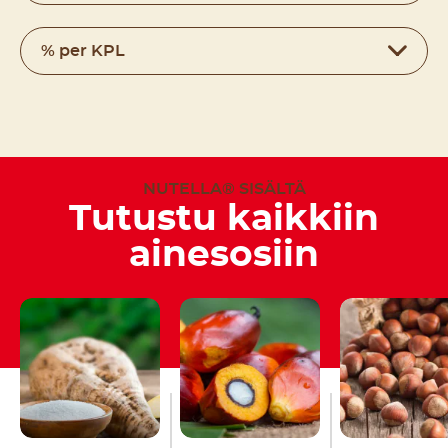
% per KPL
NUTELLA® SISÄLTÄ
Tutustu kaikkiin
ainesosiin