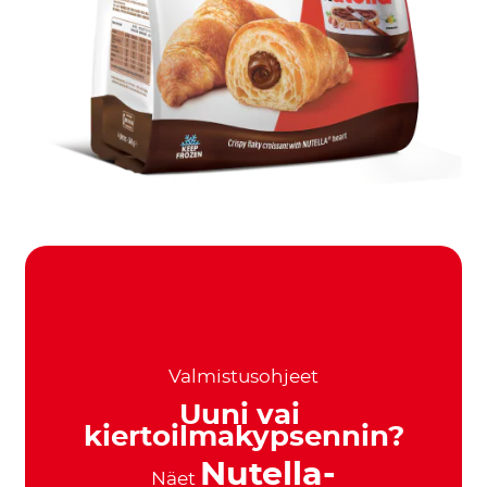
Valmistusohjeet
Uuni vai
kiertoilmakypsennin?
Nutella-
Näet