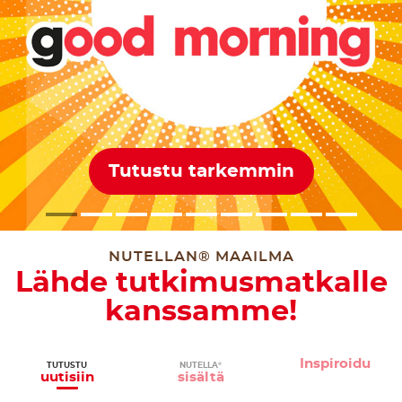
Tutustu tarkemmin
NUTELLAN® MAAILMA
Lähde tutkimusmatkalle
kanssamme!
Inspiroidu
TUTUSTU
NUTELLA
®
uutisiin
sisältä