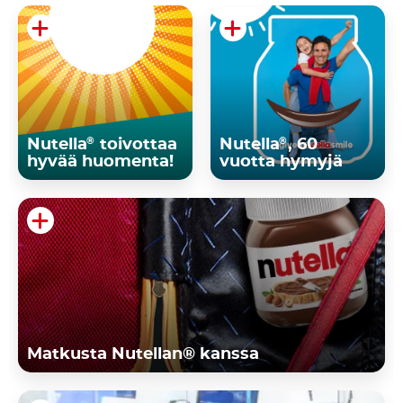
®
®
Nutella
toivottaa
Nutella
, 60
hyvää huomenta!
vuotta hymyjä
Matkusta Nutellan® kanssa