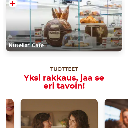
®
Nutella
Cafe
TUOTTEET
Yksi rakkaus, jaa se
eri tavoin!