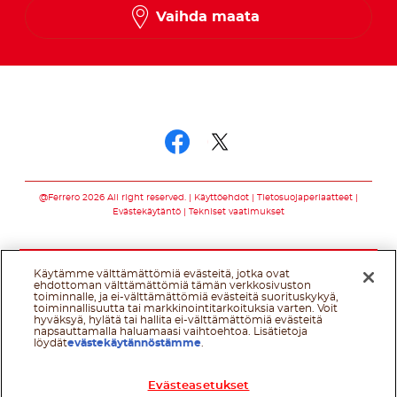
Norwegian
Vaihda maata
Swedish
Seuraa meitä somessa
Seuraa meitä som
Seuraa meitä s
@Ferrero 2026 All right reserved.
Käyttöehdot
Tietosuojaperiaatteet
Evästekäytäntö
Tekniset vaatimukset
Käytämme välttämättömiä evästeitä, jotka ovat
ehdottoman välttämättömiä tämän verkkosivuston
toiminnalle, ja ei-välttämättömiä evästeitä suorituskykyä,
toiminnallisuutta tai markkinointitarkoituksia varten. Voit
hyväksyä, hylätä tai hallita ei-välttämättömiä evästeitä
napsauttamalla haluamaasi vaihtoehtoa. Lisätietoja
löydät
evästekäytännöstämme
.
Evästeasetukset