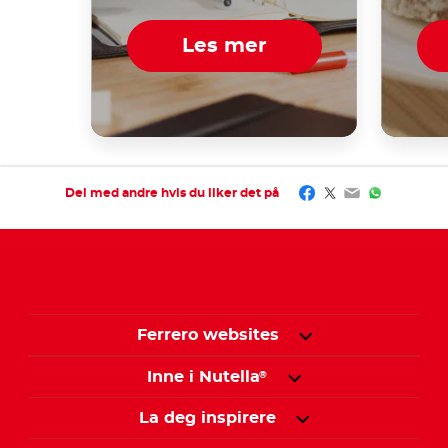
Les mer
Facebook
Twitter
Email
WhatsAp
Del med andre hvis du liker det på
Ferrero websites
Inne i Nutella
®
La deg inspirere