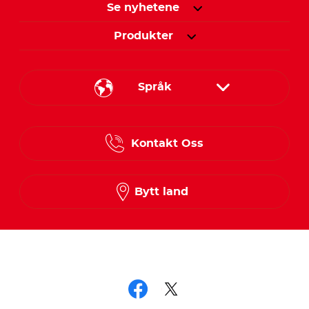
Se nyhetene
Produkter
Språk
Danish
Kontakt Oss
Finnish
Norwegian
Bytt land
Swedish
Følg oss på