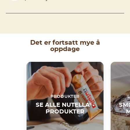
Det er fortsatt mye å
oppdage
PRODUKTER
SE ALLE NUTELLA
®
-
SM
PRODUKTER
M