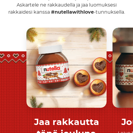
Askartele ne rakkaudella ja jaa luomuksesi
rakkaidesi kanssa
#nutellawithlove
-tunnuksella.
Jaa rakkautta
Jo
Tutustu tarkemmin
T