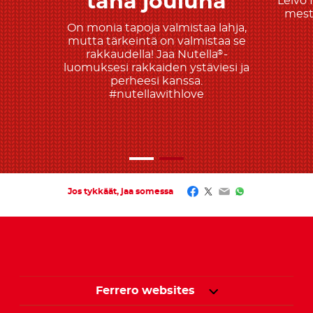
tänä jouluna
Leivo 
mesta
On monia tapoja valmistaa lahja,
mutta tärkeintä on valmistaa se
rakkaudella! Jaa Nutella
-
®
luomuksesi rakkaiden ystäviesi ja
perheesi kanssa.
#nutellawithlove
Facebook
Twitter
Email
WhatsApp
Jos tykkäät, jaa somessa
Ferrero websites