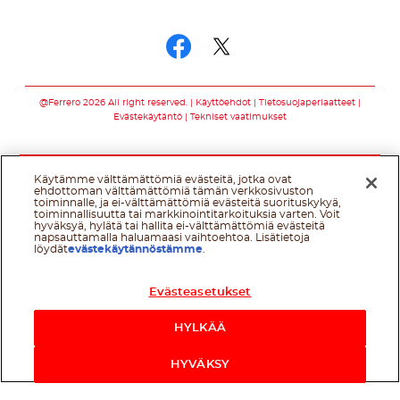
Seuraa meitä somessa
Seuraa meitä som
Seuraa meitä s
@Ferrero 2026 All right reserved.
Käyttöehdot
Tietosuojaperiaatteet
Evästekäytäntö
Tekniset vaatimukset
Käytämme välttämättömiä evästeitä, jotka ovat
ehdottoman välttämättömiä tämän verkkosivuston
toiminnalle, ja ei-välttämättömiä evästeitä suorituskykyä,
toiminnallisuutta tai markkinointitarkoituksia varten. Voit
hyväksyä, hylätä tai hallita ei-välttämättömiä evästeitä
napsauttamalla haluamaasi vaihtoehtoa. Lisätietoja
löydät
evästekäytännöstämme
.
Evästeasetukset
HYLKÄÄ
HYVÄKSY