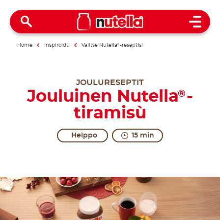
Open 
Home
Inspiroidu
Valitse Nutella
®
-reseptisi
JOULURESEPTIT
Jouluinen Nutella
-
®
tiramisù
Helppo
15 min