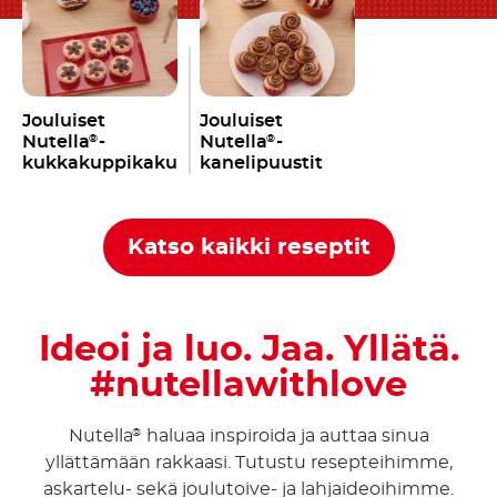
Jouluiset
Jouluiset
Nutella
-
Nutella
-
®
®
kukkakuppikakut
kanelipuustit
Katso kaikki reseptit
Ideoi ja luo. Jaa. Yllätä.
#nutellawithlove
Nutella
haluaa inspiroida ja auttaa sinua
®
yllättämään rakkaasi. Tutustu resepteihimme,
askartelu- sekä joulutoive- ja lahjaideoihimme.