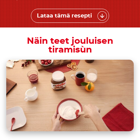
Lataa tämä resepti
Näin teet jouluisen
tiramisùn