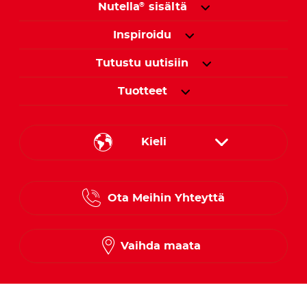
Nutella
sisältä
®
Inspiroidu
Tutustu uutisiin
Tuotteet
Kieli
Danish
Ota Meihin Yhteyttä
Finnish
Norwegian
Vaihda maata
Swedish