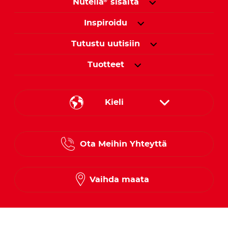
Nutella
sisältä
®
Inspiroidu
Tutustu uutisiin
Tuotteet
Kieli
Danish
Ota Meihin Yhteyttä
Finnish
Norwegian
Vaihda maata
Swedish