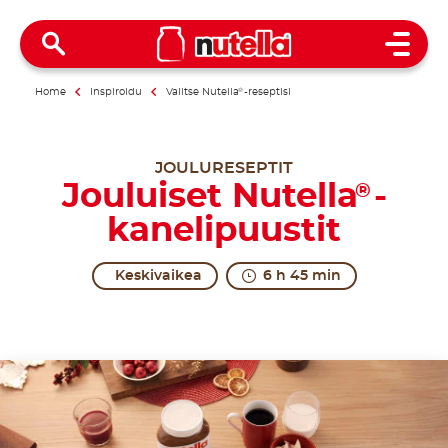
Open 
Home
Inspiroidu
Valitse Nutella
®
-reseptisi
JOULURESEPTIT
Jouluiset Nutella
-
®
kanelipuustit
Keskivaikea
6 h 45 min