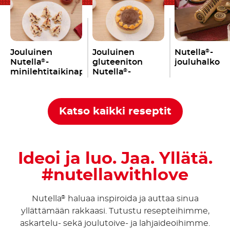
Jouluinen
Jouluinen
Nutella
-
®
Nutella
-
gluteeniton
jouluhalko
®
minilehtitaikinapuu
Nutella
-
®
appelsiinikakku
Katso kaikki reseptit
Ideoi ja luo. Jaa. Yllätä.
#nutellawithlove
Nutella
haluaa inspiroida ja auttaa sinua
®
yllättämään rakkaasi. Tutustu resepteihimme,
askartelu- sekä joulutoive- ja lahjaideoihimme.