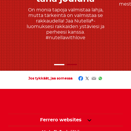
mesta
On monia tapoja valmistaa lahja,
mutta tärkeintä on valmistaa se
rakkaudella! Jaa Nutella
-
®
luomuksesi rakkaiden ystäviesi ja
perheesi kanssa.
#nutellawithlove
Facebook
Twitter
Email
WhatsApp
Jos tykkäät, jaa somessa
Ferrero websites