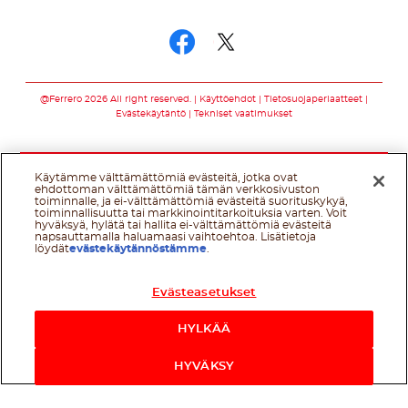
Seuraa meitä somessa
Seuraa meitä som
Seuraa meitä s
@Ferrero 2026 All right reserved.
Käyttöehdot
Tietosuojaperiaatteet
Evästekäytäntö
Tekniset vaatimukset
Käytämme välttämättömiä evästeitä, jotka ovat
ehdottoman välttämättömiä tämän verkkosivuston
toiminnalle, ja ei-välttämättömiä evästeitä suorituskykyä,
toiminnallisuutta tai markkinointitarkoituksia varten. Voit
hyväksyä, hylätä tai hallita ei-välttämättömiä evästeitä
napsauttamalla haluamaasi vaihtoehtoa. Lisätietoja
löydät
evästekäytännöstämme
.
Evästeasetukset
HYLKÄÄ
HYVÄKSY