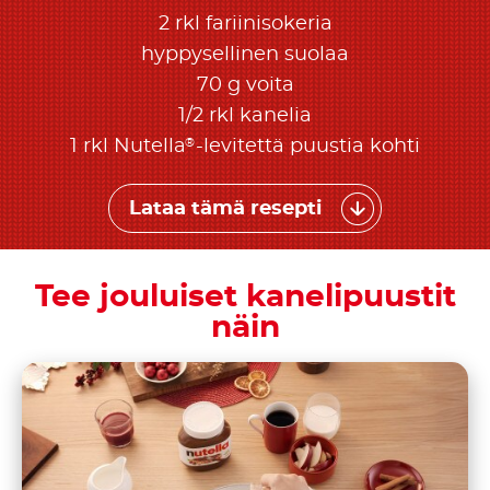
2 rkl fariinisokeria
hyppysellinen suolaa
70 g voita
1/2 rkl kanelia
®
1 rkl Nutella
-levitettä puustia kohti
Lataa tämä resepti
Tee jouluiset kanelipuustit
näin