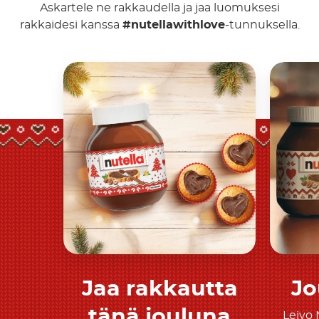
Askartele ne rakkaudella ja jaa luomuksesi
rakkaidesi kanssa
#nutellawithlove
-tunnuksella.
Jaa rakkautta
Jo
Tutustu tarkemmin
T
tänä jouluna
Leivo 