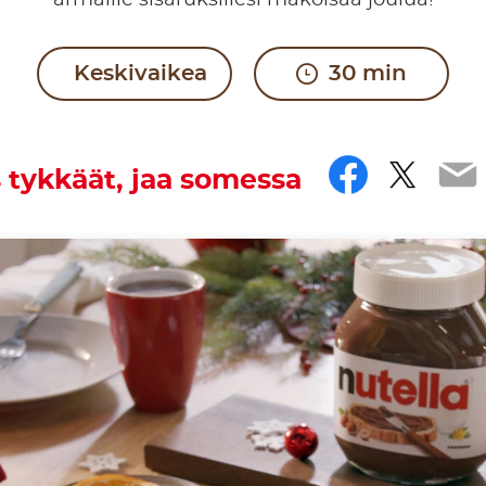
armaille sisaruksillesi makoisaa joulua!
Keskivaikea
30 min
Facebo
Twitt
Em
 tykkäät, jaa somessa