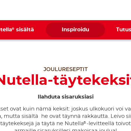
®
tella
sisältä
Inspiroidu
Tutus
JOULURESEPTIT
Nutella-täytekeksi
Ilahduta sisaruksiasi
set ovat kuin nämä keksit: joskus ulkokuori voi v
, mutta sisältä he ovat täynnä rakkautta. Leivo si
®
täytekeksejä ja täytä ne Nutella
-levitteellä toivo