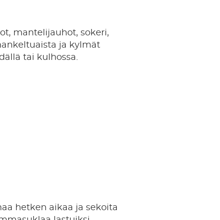
ot, mantelijauhot, sokeri,
ankeltuaista ja kylmät
dällä tai kulhossa.
naa hetken aikaa ja sekoita
mmasuklaa lastuiksi