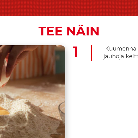
TEE NÄIN
Kuumenna uu
jauhoja keitt