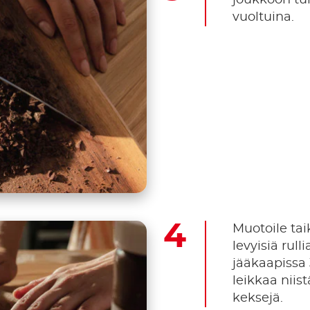
vuoltuina.
Muotoile ta
levyisiä rull
jääkaapissa 
leikkaa niis
keksejä.