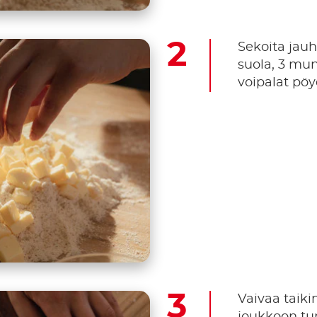
Sekoita jauh
suola, 3 mun
voipalat pöy
Vaivaa taiki
joukkoon tu