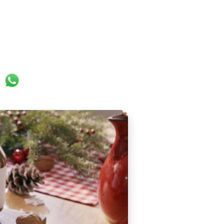
ok
er
ail
WhatsApp