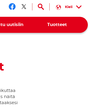
Kieli
Seuraa meitä somessa faceb
Seuraa meitä somessa twi
tu uutisiin
Tuotteet
t
aikuttaa
is näitä
ttaaksesi