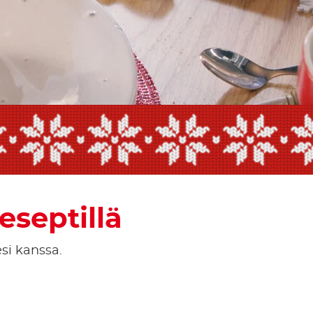
own
eseptillä
esi kanssa.