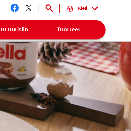
Kieli
Seuraa meitä somessa faceb
Seuraa meitä somessa twi
tu uutisiin
Tuotteet