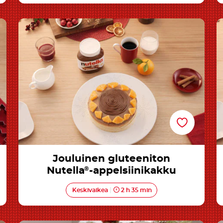
Jouluinen gluteeniton Nutella®-
appelsiinikakku
Jouluinen gluteeniton
Nutella
®
-appelsiinikakku
Keskivaikea
2 h 35 min