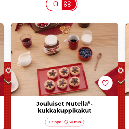
Jouluiset Nutella®-kukkakuppikakut
Jouluiset Nutella
®
-
kukkakuppikakut
Helppo
30 min