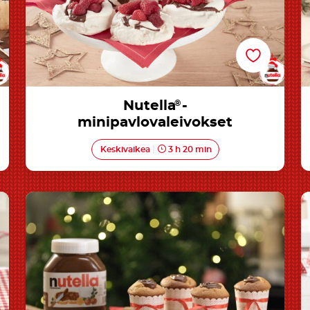
Nutella
®
-
minipavlovaleivokset
Keskivaikea
3 h 20 min
Miniomenamuffinit Nutellalla®