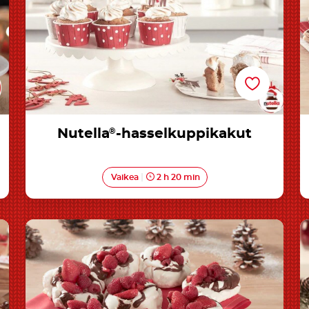
Nutella
®
-hasselkuppikakut
Vaikea
2 h 20 min
Nutella®-minipavlovaleivokset