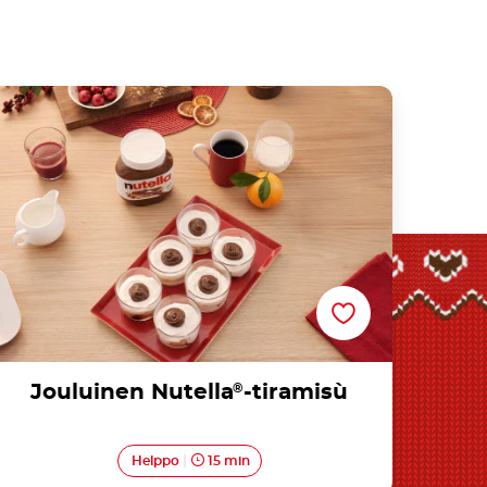
Jouluinen Nutella®-tiramisù
Jouluinen Nutella
®
-tiramisù
Helppo
15 min