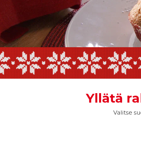
Yllätä r
Valitse su