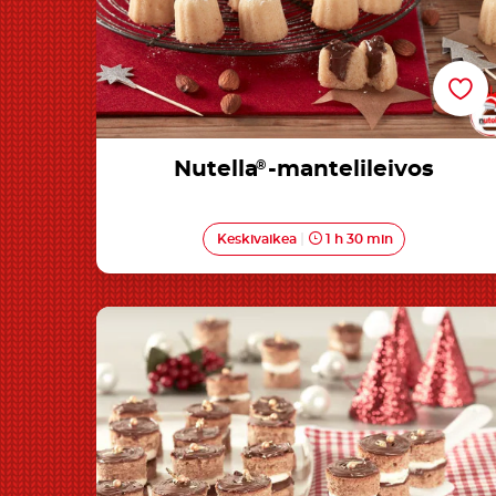
Nutella
®
-mantelileivos
Keskivaikea
1 h 30 min
Nutella®-minipiparkakut