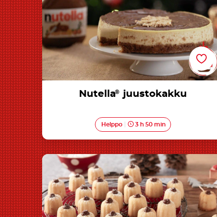
Nutella
®
juustokakku
Helppo
3 h 50 min
Nutella®-mantelileivos