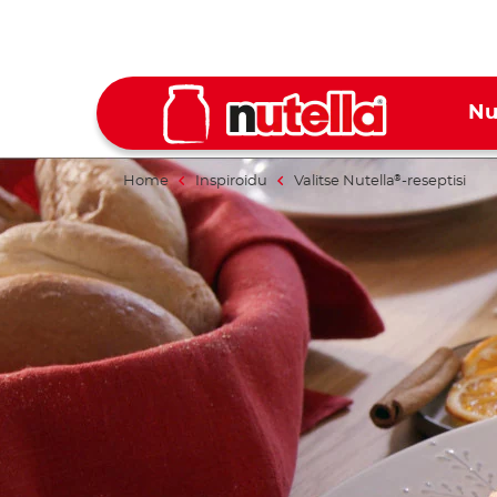
Nu
Home
Inspiroidu
Valitse Nutella
-reseptisi
®