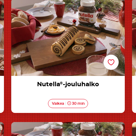
Nutella®-jouluhalko
Nutella
®
-jouluhalko
Vaikea
30 min
Nutella®-muffinit