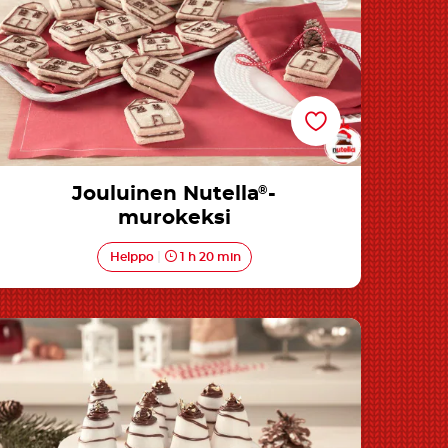
Jouluinen Nutella
®
-
murokeksi
Helppo
1 h 20 min
Nutella®-vaniljasemifreddo