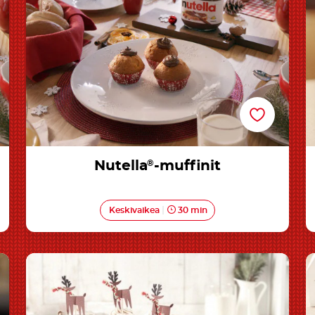
Nutella
®
-muffinit
Keskivaikea
30 min
Nutella®-hasselkuppikakut