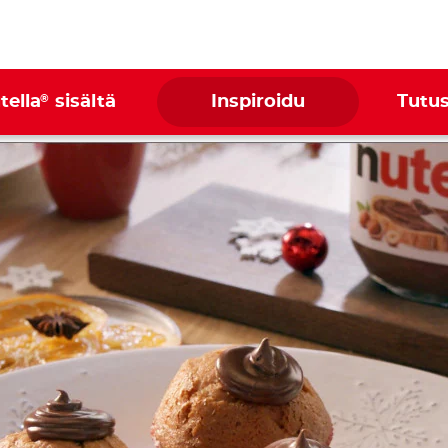
®
tella
sisältä
Inspiroidu
Tutus