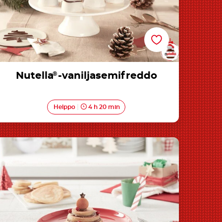
Nutella
®
-vaniljasemifreddo
Helppo
4 h 20 min
Nutella®-joululätyt