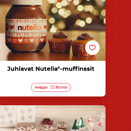
Juhlavat Nutella
®
-muffinssit
Helppo
30 min
Jouluinen Nutella®-murokeksi