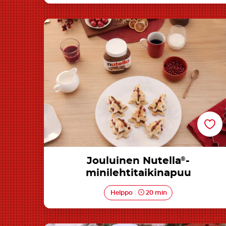
Jouluinen Nutella®-minilehtitaikinapuu
Jouluinen Nutella
®
-
minilehtitaikinapuu
Helppo
20 min