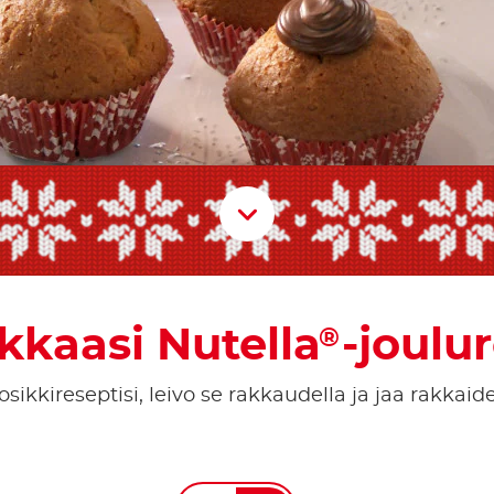
Scroll D
akkaasi Nutella
-joulur
®
osikkireseptisi, leivo se rakkaudella ja jaa rakkaid