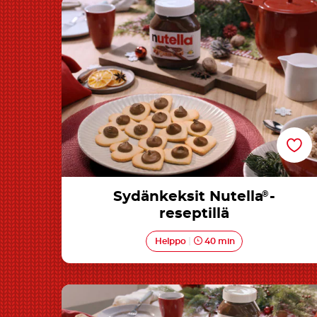
Sydänkeksit Nutella®-reseptillä
Sydänkeksit Nutella
®
-
reseptillä
Helppo
40 min
Lehtitaikinapuu Nutella®-levitteellä