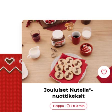
Jouluiset Nutella®-nuottikeksit
Jouluiset Nutella
®
-
nuottikeksit
Helppo
2 h 0 min