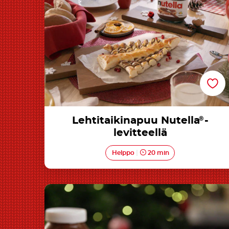
Lehtitaikinapuu Nutella
®
-
levitteellä
Helppo
20 min
Nutella® juustokakku