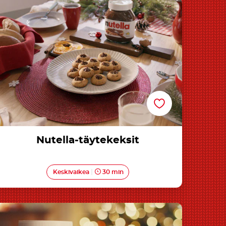
Nutella-täytekeksit
Nutella-täytekeksit
Keskivaikea
30 min
Juhlavat Nutella<sup>®</sup>-muffinssit