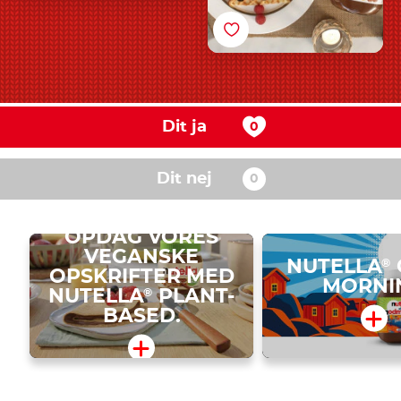
Dit ja
Dit nej
OPDAG VORES
VEGANSKE
NUTELLA
®
OPSKRIFTER MED
MORNI
NUTELLA
PLANT-
®
BASED.