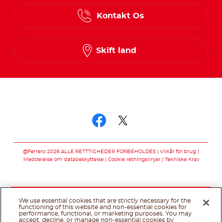
Danish
Kontakt Os
Finnish
Norwegian
Skift land
Swedish
Følg os på
Følg os på facebo
Følg os på twit
@Ferrero 2026 ALLE RETTTIGHEDER FORBEHOLDES
Vilkår for brug
Meddelelse om databeskyttelse
Cookie retningslinjer
Tekniske Krav
We use essential cookies that are strictly necessary for the
functioning of this website and non-essential cookies for
performance, functional, or marketing purposes. You may
accept, decline, or manage non-essential cookies by