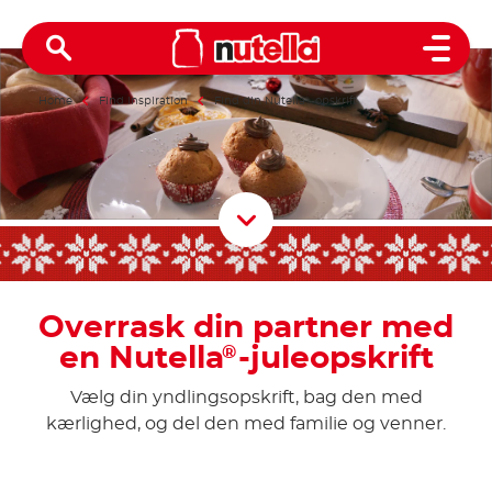
Open 
Home
Find inspiration
Find din Nutella
®
-opskrift
Scroll D
Overrask din partner med
en Nutella
-juleopskrift
®
Vælg din yndlingsopskrift, bag den med
kærlighed, og del den med familie og venner.