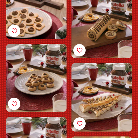
Nutella®
Småkager med
Nutella®
Butterdejstræ med
Nutella®
Muffins med Nutella®