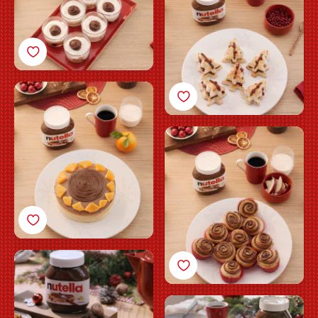
Glutenfri
juleappelsinkage med
Nutella®
Julekanelsnegle med
Nutella®
Opskrift på
hjertesmåkager med
Nutella®
Juleroulade med