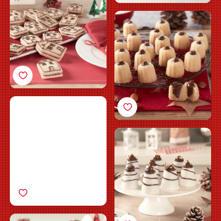
Mandelsandkage med
Nutella®
Minipavlova med
Nutella®
Vanilje-semifreddo med
Nutella®
Minihonningkager med