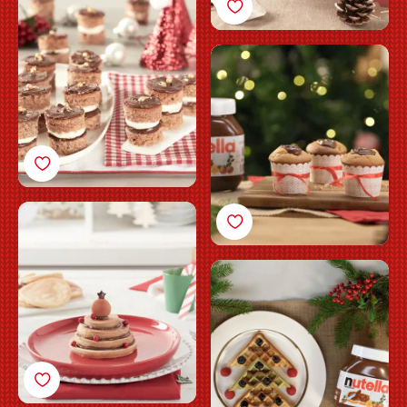
Nutella®
Miniæblemuffins med
Nutella®
Julepandekager med
Nutella®
Julevafler med Nutella®