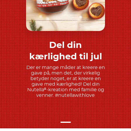
Del din
Find ud af mere
kærlighed til jul
Der er mange måder at kreere en
gave på, men det, der virkelig
betyder noget, er at kreere en
gave med kærlighed! Del din
Nutella
-kreation med familie og
®
venner. #nutellawithlove