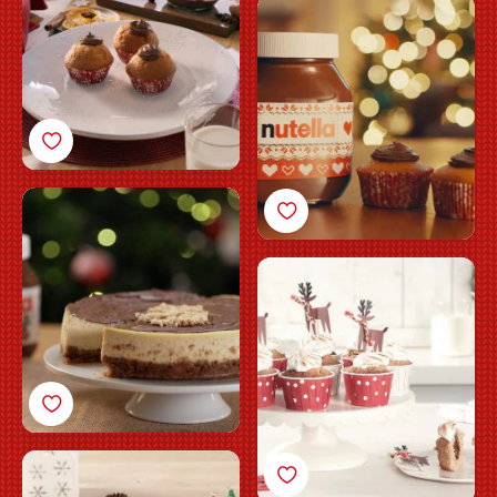
De festlige
Nutella<sup>®</sup>-
muffins
Cheesecake med
Nutella®
Cupcakes med
hasselnødder og
Nutella®
Shortbreadssandwich
med Nutella®