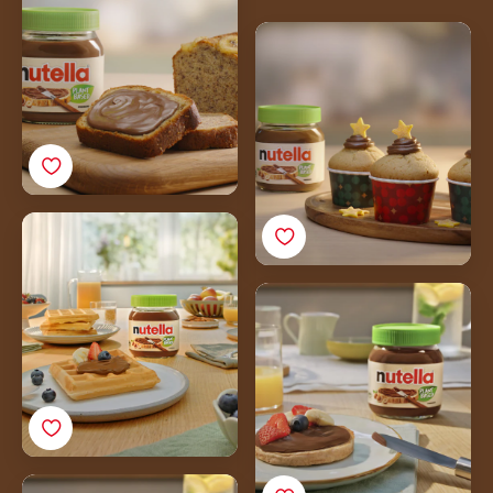
Plant-Based -levitteellä
Vegaaniset muffinit
Nutella® Plant-Based -
levitteellä
Vegaaniset vohvelit
Nutella® Plant-Based -
levitteellä
Vegaaniset
ohukaiset<br>Nutella<sup
Plant-Based - levitteellä
Vegaaniset