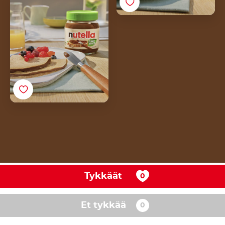
letut<br>Nutella<sup>®</sup>
Plant-Based - levitteellä
Tykkäät
Et tykkää