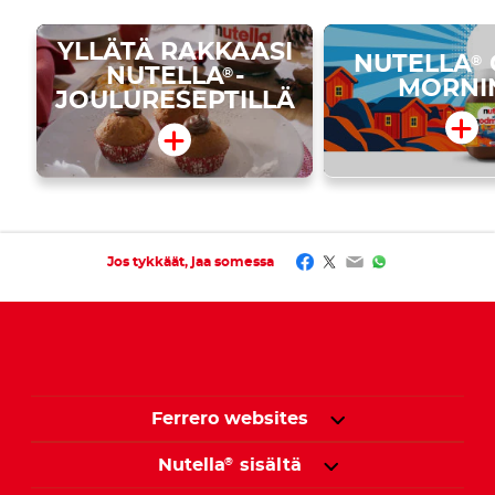
YLLÄTÄ RAKKAASI
NUTELLA
®
NUTELLA
-
®
MORNI
JOULURESEPTILLÄ
Facebook
Twitter
Email
WhatsApp
Jos tykkäät, jaa somessa
Ferrero websites
Nutella
sisältä
®