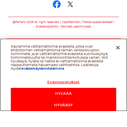
Seuraa meitä som
Seuraa meitä s
@Ferrero 2026 All right reserved.
Käyttöehdot
Tietosuojaperiaatteet
Evästekäytäntö
Tekniset vaatimukset
Käytämme välttämättömiä evästeitä, jotka ovat
ehdottoman välttämättömiä tämän verkkosivuston
toiminnalle, ja ei-välttämättömiä evästeitä suorituskykyä,
toiminnallisuutta tai markkinointitarkoituksia varten. Voit
hyväksyä, hylätä tai hallita ei-välttämättömiä evästeitä
napsauttamalla haluamaasi vaihtoehtoa. Lisätietoja
löydät
evästekäytännöstämme
.
Evästeasetukset
HYLKÄÄ
HYVÄKSY