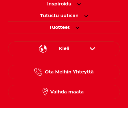
Inspiroidu
Tutustu uutisiin
Tuotteet
Kieli
Danish
Ota Meihin Yhteyttä
Finnish
Norwegian
Vaihda maata
Swedish
Seuraa meitä somessa