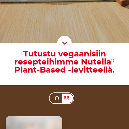
Scroll D
Tutustu vegaanisiin
resepteihimme Nutella
®
Plant-Based -levitteellä.
Vegaaninen
banaanikakku Nutella®