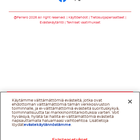
Seuraa meitä som
Seuraa meitä s
@Ferrero 2026 All right reserved.
Käyttöehdot
Tietosuojaperiaatteet
Evästekäytäntö
Tekniset vaatimukset
Käytämme välttämättömiä evästeitä, jotka ovat
ehdottoman välttämättömiä tämän verkkosivuston
toiminnalle, ja ei-välttämättömiä evästeitä suorituskykyä,
toiminnallisuutta tai markkinointitarkoituksia varten. Voit
hyväksyä, hylätä tai hallita ei-välttämättömiä evästeitä
napsauttamalla haluamaasi vaihtoehtoa. Lisätietoja
löydät
evästekäytännöstämme
.
Evästeasetukset