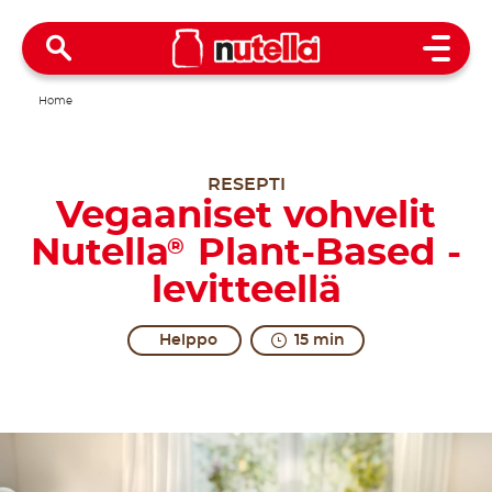
Open 
Home
RESEPTI
Vegaaniset vohvelit
Nutella
Plant-Based -
®
levitteellä
Helppo
15 min