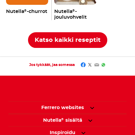
Nutella
-churrot
Nutella
-
®
®
jouluvohvelit
Katso kaikki reseptit
Facebook
Twitter
Email
WhatsApp
Jos tykkäät, jaa somessa
Ferrero websites
Nutella
sisältä
®
Inspiroidu