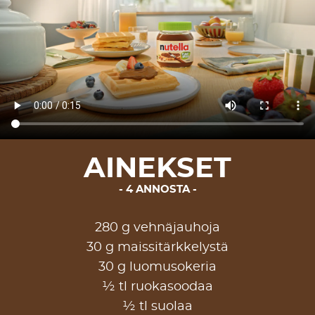
AINEKSET
4 ANNOSTA
280 g vehnäjauhoja
30 g maissitärkkelystä
30 g luomusokeria
½ tl ruokasoodaa
½ tl suolaa