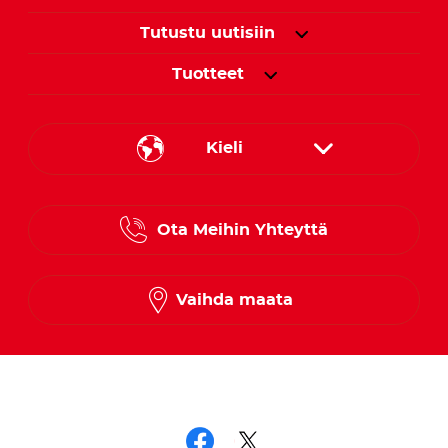
Tutustu uutisiin
Tuotteet
Kieli
Danish
Ota Meihin Yhteyttä
Finnish
Norwegian
Vaihda maata
Swedish
Seuraa meitä somessa