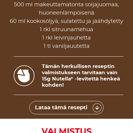
500 ml makeuttamatonta soijajuomaa,
huoneenlämpöisenä
60 ml kookosöljyä, sulatettu ja jäähdytetty
1 rkl sitruunamehua
1 rkl leivinjauhetta
1 tl vaniljauutetta
Tämän herkullisen reseptin
valmistukseen tarvitaan vain
15g Nutella
-levitettä henkeä
®
kohden!
Lataa tämä resepti
VALMISTUS