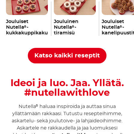
Jouluiset
Jouluinen
Jouluiset
Nutella
-
Nutella
-
Nutella
-
®
®
®
kukkakuppikakut
tiramisù
kanelipuusti
Katso kaikki reseptit
Ideoi ja luo. Jaa. Yllätä.
#nutellawithlove
Nutella
haluaa inspiroida ja auttaa sinua
®
yllättämään rakkaasi. Tutustu resepteihimme,
askartelu- sekä joulutoive- ja lahjaideoihimme.
Askartele ne rakkaudella ja jaa luomuksesi