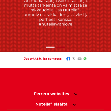
On monia tapoja valmistaa lahja,
mutta tärkeintä on valmistaa se
rakkaudella! Jaa Nutella
-
®
luomuksesi rakkaiden ystäviesi ja
perheesi kanssa.
#nutellawithlove
Facebook
Twitter
Email
WhatsApp
Jos tykkäät, jaa somessa
Ferrero websites
Nutella
sisältä
®