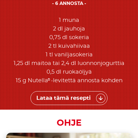
6 ANNOSTA
1 muna
2 dl jauhoja
0,75 dl sokeria
2 tl kuivahiivaa
1 tl vaniljasokeria
1,25 dl maitoa tai 2,4 dl luonnonjogurttia
0,5 dl ruokaöljyä
®
15 g Nutella
-levitettä annosta kohden
Lataa tämä resepti
OHJE