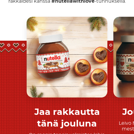
rakkaidesi kanssa
#nutellawithlove
-tunnuksella.
Jaa rakkautta
Jo
Tutustu tarkemmin
T
tänä jouluna
Leivo 
mesta