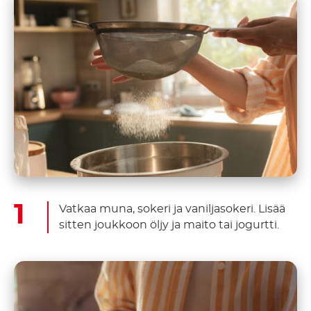
Vatkaa muna, sokeri ja vaniljasokeri. Lisää
sitten joukkoon öljy ja maito tai jogurtti.