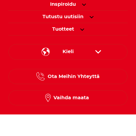
Inspiroidu
Tutustu uutisiin
Tuotteet
Kieli
Danish
Ota Meihin Yhteyttä
Finnish
Norwegian
Vaihda maata
Swedish
Seuraa meitä somessa