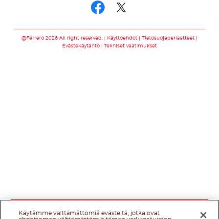
Seuraa meitä som
Seuraa meitä s
@Ferrero 2026 All right reserved.
Käyttöehdot
Tietosuojaperiaatteet
Evästekäytäntö
Tekniset vaatimukset
Käytämme välttämättömiä evästeitä, jotka ovat