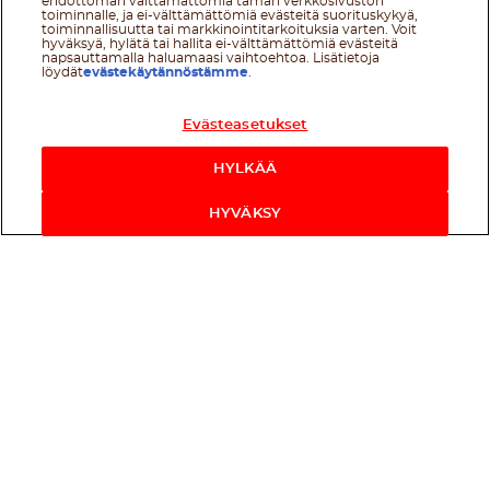
ehdottoman välttämättömiä tämän verkkosivuston
toiminnalle, ja ei-välttämättömiä evästeitä suorituskykyä,
toiminnallisuutta tai markkinointitarkoituksia varten. Voit
hyväksyä, hylätä tai hallita ei-välttämättömiä evästeitä
napsauttamalla haluamaasi vaihtoehtoa. Lisätietoja
löydät
evästekäytännöstämme
.
Evästeasetukset
HYLKÄÄ
HYVÄKSY