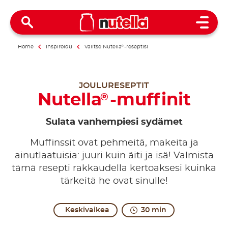
Open 
Home
Inspiroidu
Valitse Nutella
®
-reseptisi
JOULURESEPTIT
Nutella
-muffinit
®
Sulata vanhempiesi sydämet
Muffinssit ovat pehmeitä, makeita ja
ainutlaatuisia: juuri kuin äiti ja isä! Valmista
tämä resepti rakkaudella kertoaksesi kuinka
tärkeitä he ovat sinulle!
Keskivaikea
30 min