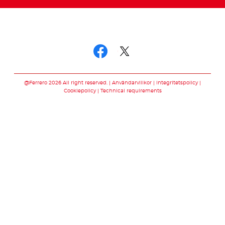
Swedish
Följ oss
Följ oss facebook
Följ oss twitter
@Ferrero 2026 All right reserved.
Användarvillkor
Integritetspolicy
Cookiepolicy
Technical requirements