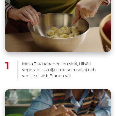
Mosa 3–4 bananer i en skål, tillsätt
vegetabilisk olja (t.ex. solrosolja) och
vaniljextrakt. Blanda väl.