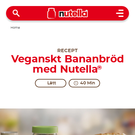
Open 
Home
RECEPT
Veganskt Bananbröd
med Nutella
®
Lätt
40 Min