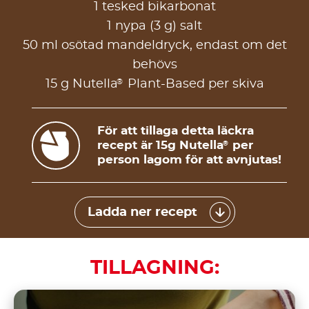
1 tesked bikarbonat
1 nypa (3 g) salt
50 ml osötad mandeldryck, endast om det
behövs
®
15 g Nutella
Plant-Based per skiva
För att tillaga detta läckra
recept är 15g Nutella
per
®
person lagom för att avnjutas!
Ladda ner recept
TILLAGNING: