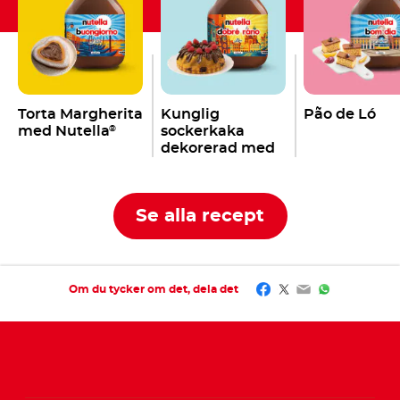
Torta Margherita
Kunglig
Pão de Ló
med Nutella
sockerkaka
®
dekorerad med
Nutella
®
Se alla recept
Facebook
Twitter
Email
WhatsApp
Om du tycker om det, dela det