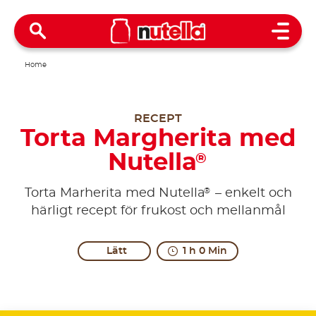
Open 
Home
RECEPT
Torta Margherita med
Nutella
®
®
Torta Marherita med Nutella
– enkelt och
härligt recept för frukost och mellanmål
Lätt
1 h 0 Min