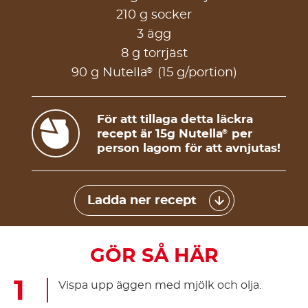
210 g socker
3 ägg
8 g torrjäst
®
90 g Nutella
(15 g/portion)
För att tillaga detta läckra
recept är 15g Nutella
per
®
person lagom för att avnjutas!
Ladda ner recept
GÖR SÅ HÄR
Vispa upp äggen med mjölk och olja.