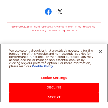
Följ oss
Följ oss facebook
Följ oss twitter
@Ferrero 2026 All right reserved.
Användarvillkor
Integritetspolicy
Cookiepolicy
Technical requirements
We use essential cookies that are strictly necessary for the
functioning of this website and non-essential cookies for
performance, functional, or marketing purposes. You may
accept, decline, or manage non-essential cookies by
clicking on your preferred option. For more information,
please read our
Cookie Policy
.
Cookie Settings
DECLINE
ACCEPT