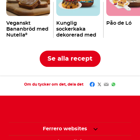
Veganskt
Kunglig
Pão de Ló
Bananbröd med
sockerkaka
Nutella
dekorerad med
®
Nutella
®
Se alla recept
Facebook
Twitter
Email
WhatsApp
Om du tycker om det, dela det
Ferrero websites