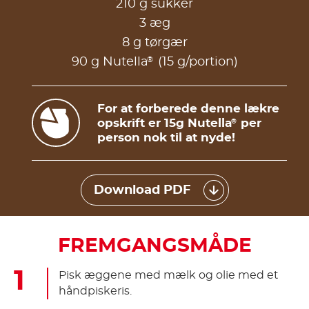
210 g sukker
3 æg
8 g tørgær
®
90 g Nutella
(15 g/portion)
For at forberede denne lækre
opskrift er 15g Nutella
per
®
person nok til at nyde!
Download PDF
FREMGANGSMÅDE
Pisk æggene med mælk og olie med et
håndpiskeris.