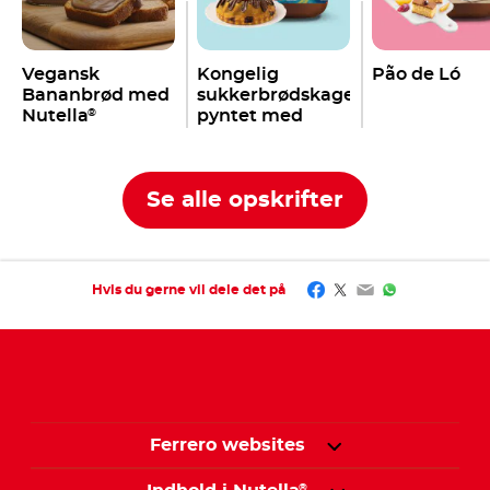
Vegansk
Kongelig
Pão de Ló
Bananbrød med
sukkerbrødskage
Nutella
pyntet med
®
Nutella
®
Se alle opskrifter
Facebook
Twitter
Email
WhatsApp
Hvis du gerne vil dele det på
Ferrero websites
®