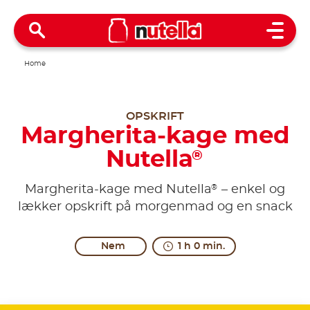
Open 
Home
OPSKRIFT
Margherita-kage med
Nutella
®
®
Margherita-kage med Nutella
– enkel og
lækker opskrift på morgenmad og en snack
Nem
1 h 0 min.