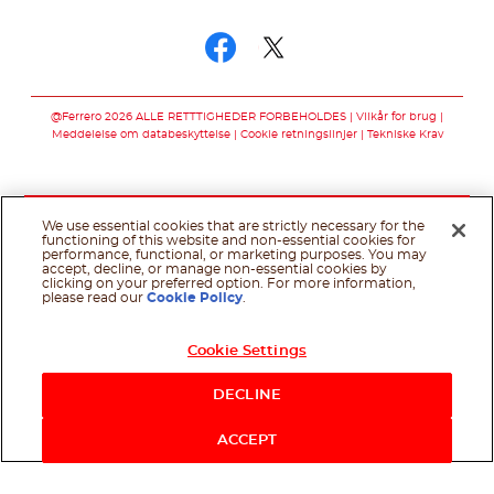
Følg os på
Følg os på facebo
Følg os på twit
@Ferrero 2026 ALLE RETTTIGHEDER FORBEHOLDES
Vilkår for brug
Meddelelse om databeskyttelse
Cookie retningslinjer
Tekniske Krav
We use essential cookies that are strictly necessary for the
functioning of this website and non-essential cookies for
performance, functional, or marketing purposes. You may
accept, decline, or manage non-essential cookies by
clicking on your preferred option. For more information,
please read our
Cookie Policy
.
Cookie Settings
DECLINE
ACCEPT