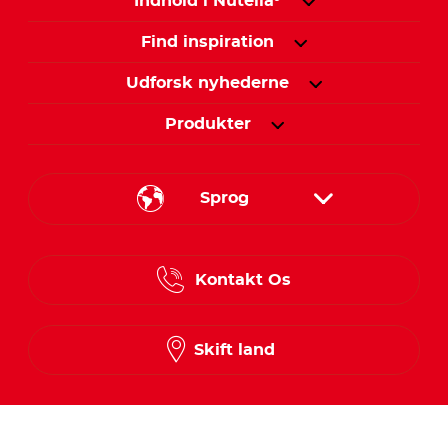
Indhold i Nutella
Find inspiration
Udforsk nyhederne
Produkter
Sprog
Danish
Kontakt Os
Finnish
Norwegian
Skift land
Swedish