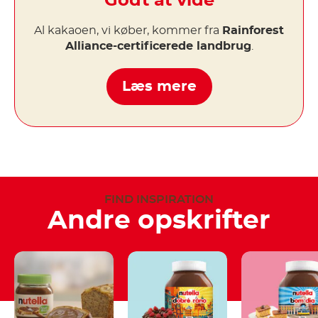
Godt at vide
Al kakaoen, vi køber, kommer fra
Rainforest
Alliance-certificerede landbrug
.
Læs mere
FIND INSPIRATION
Andre opskrifter