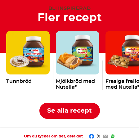
BLI INSPIRERAD
Fler recept
Tunnbröd
Mjölkbröd med
Frasiga frall
Nutella
med Nutella
®
Se alla recept
Facebook
Twitter
Email
WhatsApp
Om du tycker om det, dela det