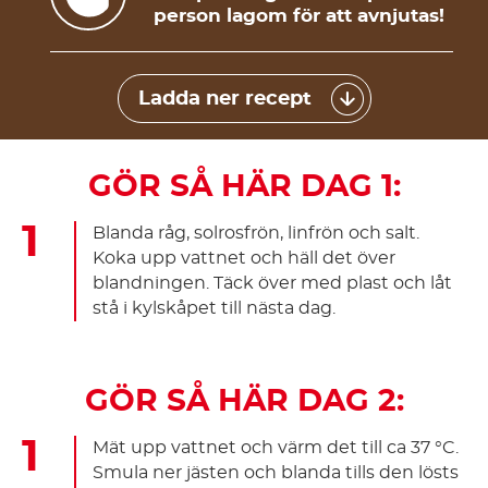
person lagom för att avnjutas!
Ladda ner recept
GÖR SÅ HÄR DAG 1:
Blanda råg, solrosfrön, linfrön och salt.
Koka upp vattnet och häll det över
blandningen. Täck över med plast och låt
stå i kylskåpet till nästa dag.
GÖR SÅ HÄR DAG 2:
Mät upp vattnet och värm det till ca 37 °C.
Smula ner jästen och blanda tills den lösts