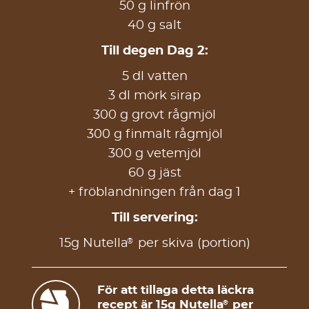
50 g linfrön
40 g salt
Till degen Dag 2:
5 dl vatten
3 dl mörk sirap
300 g grovt rågmjöl
300 g finmalt rågmjöl
300 g vetemjöl
60 g jäst
+ fröblandningen från dag 1
Till servering:
®
15g Nutella
per skiva (portion)
För att tillaga detta läckra
recept är 15g Nutella
per
®