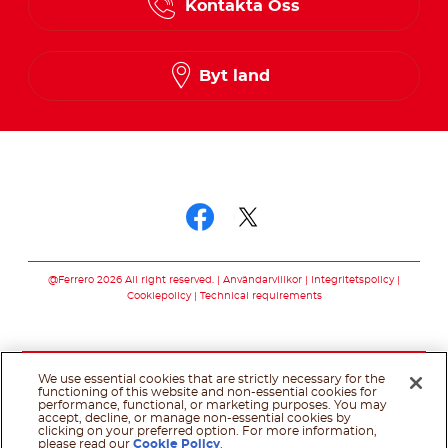
Kontakta Oss
Finnish
Norwegian
Byt land
Swedish
Följ oss
Följ oss facebook
Följ oss twitter
@Ferrero 2026 All right reserved.
Användarvillkor
Integritetspolicy
Cookiepolicy
Technical requirements
We use essential cookies that are strictly necessary for the
functioning of this website and non-essential cookies for
performance, functional, or marketing purposes. You may
accept, decline, or manage non-essential cookies by
clicking on your preferred option. For more information,
please read our
Cookie Policy
.