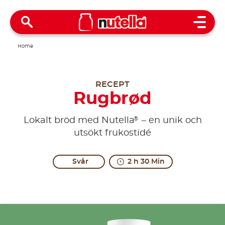
Open 
Home
RECEPT
Rugbrød
®
Lokalt bröd med Nutella
– en unik och
utsökt frukostidé
Svår
2 h 30 Min