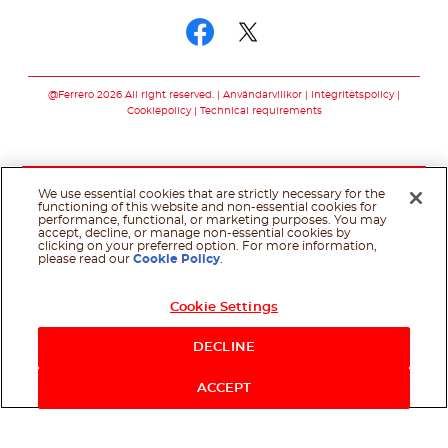
Följ oss facebook
Följ oss twitter
@Ferrero 2026 All right reserved.
Användarvillkor
Integritetspolicy
Cookiepolicy
Technical requirements
We use essential cookies that are strictly necessary for the
functioning of this website and non-essential cookies for
performance, functional, or marketing purposes. You may
accept, decline, or manage non-essential cookies by
clicking on your preferred option. For more information,
please read our
Cookie Policy
.
Cookie Settings
DECLINE
ACCEPT