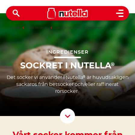
Open 
Home
Inuti Nutella
®
Vår kvalitet & våra ingredienser
INGREDIENSER
SOCKRET I NUTELLA
®
Det socker vi använder i Nutella
är huvudsakligen
®
sackaros från betsocker och/eller raffinerat
rörsocker.
Scroll D