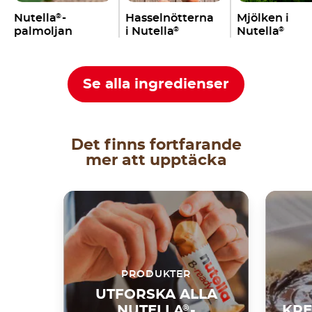
Nutella
-
Hasselnötterna
Mjölken i
®
palmoljan
i Nutella
Nutella
®
®
Se alla ingredienser
Det finns fortfarande
mer att upptäcka
PRODUKTER
UTFORSKA ALLA
NUTELLA
®
-
KRE