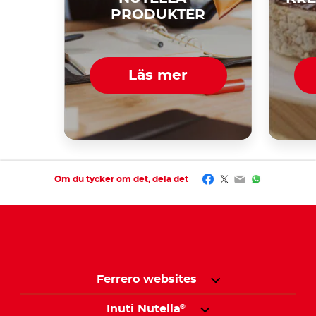
PRODUKTER
Läs mer
Facebook
Twitter
Email
WhatsApp
Om du tycker om det, dela det
Ferrero websites
Inuti Nutella
®