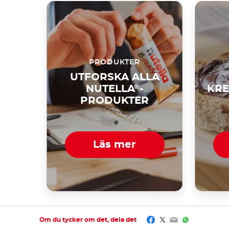
PRODUKTER
UTFORSKA ALLA
NUTELLA
®
-
KRE
PRODUKTER
Läs mer
Facebook
Twitter
Email
WhatsApp
Om du tycker om det, dela det