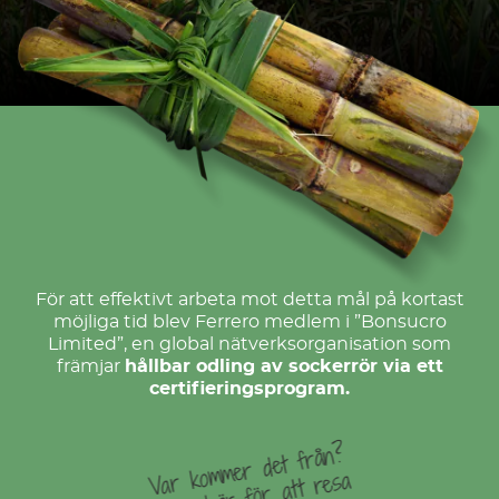
För att effektivt arbeta mot detta mål på kortast
möjliga tid blev Ferrero medlem i ”Bonsucro
Limited”, en global nätverksorganisation som
främjar
hållbar odling av sockerrör via ett
certifieringsprogram.
Var kommer det från?
Klicka här för att resa