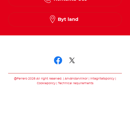
Finnish
Norwegian
Byt land
Swedish
Följ oss
Följ oss facebook
Följ oss twitter
@Ferrero 2026 All right reserved.
Användarvillkor
Integritetspolicy
Cookiepolicy
Technical requirements