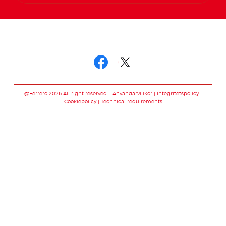
Swedish
Följ oss
Följ oss facebook
Följ oss twitter
@Ferrero 2026 All right reserved.
Användarvillkor
Integritetspolicy
Cookiepolicy
Technical requirements