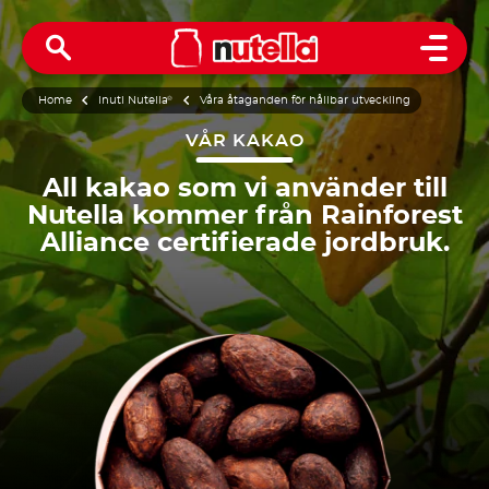
Open 
Home
Inuti Nutella
®
Våra åtaganden för hållbar utveckling
VÅR KAKAO
All kakao som vi använder till
Nutella kommer från Rainforest
Alliance certifierade jordbruk.