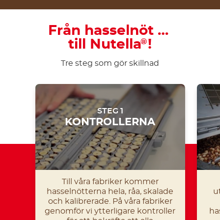
Från hasselnöt …
till Nutella
!
®
Tre steg som gör skillnad
STEG 1
KONTROLLERNA
Till våra fabriker kommer
hasselnötterna hela, råa, skalade
u
och kalibrerade. På våra fabriker
genomför vi ytterligare kontroller
ha