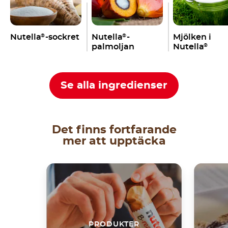
Nutella
-sockret
Nutella
-
Mjölken i
®
®
palmoljan
Nutella
®
Se alla ingredienser
Det finns fortfarande
mer att upptäcka
PRODUKTER