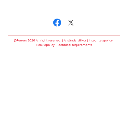
Följ oss
Följ oss facebook
Följ oss twitter
@Ferrero 2026 All right reserved.
Användarvillkor
Integritetspolicy
Cookiepolicy
Technical requirements