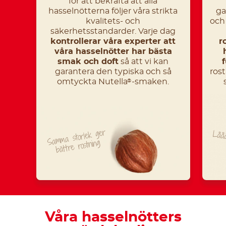
för att bekräfta att alla
hasselnötterna följer våra strikta
ga
kvalitets- och
och
säkerhetsstandarder. Varje dag
kontrollerar våra experter att
r
våra hasselnötter har bästa
smak och doft
så att vi kan
f
garantera den typiska och så
rost
omtyckta Nutella
-smaken.
®
Samma storlek ger
Låå
bättre rostning
Våra hasselnötters