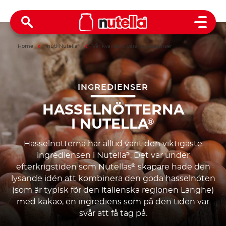
Open 
Home
Inuti Nutella
®
Vår kvalitet & våra ingredienser
INGREDIENSER
HASSELNÖTTERNA
I NUTELLA
®
Hasselnötterna har alltid varit den viktigaste
ingrediensen i Nutella
. Det var under
®
efterkrigstiden som Nutellas
skapare hade den
®
lysande idén att kombinera den goda hasselnöten
(som är typisk för den italienska regionen Langhe)
med kakao, en ingrediens som på den tiden var
svår att få tag på.