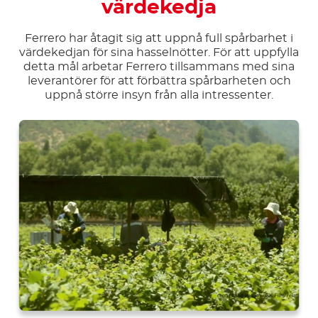
värdekedja
Ferrero har åtagit sig att uppnå full spårbarhet i
värdekedjan för sina hasselnötter. För att uppfylla
detta mål arbetar Ferrero tillsammans med sina
leverantörer för att förbättra spårbarheten och
uppnå större insyn från alla intressenter.