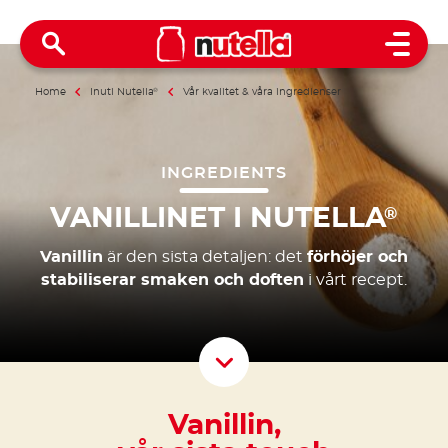
Open 
Home
Inuti Nutella
®
Vår kvalitet & våra ingredienser
INGREDIENTS
VANILLINET I NUTELLA
®
Vanillin
är den sista detaljen:
det
förhöjer och
stabiliserar smaken och doften
i vårt recept.
Scroll D
Vanillin,