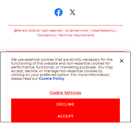
Följ oss
Följ oss facebook
Följ oss twitter
@Ferrero 2026 All right reserved.
Användarvillkor
Integritetspolicy
Cookiepolicy
Technical requirements
We use essential cookies that are strictly necessary for the
functioning of this website and non-essential cookies for
performance, functional, or marketing purposes. You may
accept, decline, or manage non-essential cookies by
clicking on your preferred option. For more information,
please read our
Cookie Policy
.
Cookie Settings
DECLINE
ACCEPT