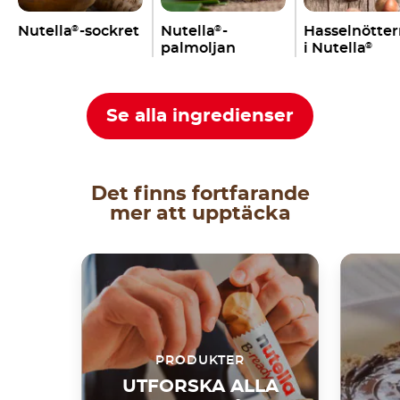
Nutella
-sockret
Nutella
-
Hasselnötte
®
®
palmoljan
i Nutella
®
Se alla ingredienser
Det finns fortfarande
mer att upptäcka
PRODUKTER
UTFORSKA ALLA