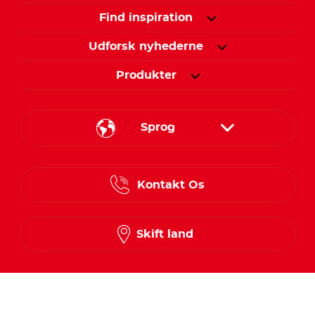
Find inspiration
Udforsk nyhederne
Produkter
Sprog
Danish
Kontakt Os
Finnish
Norwegian
Skift land
Swedish
Følg os på