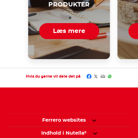
PRODUKTER
Læs mere
Facebook
Twitter
Email
WhatsApp
Hvis du gerne vil dele det på
Ferrero websites
Indhold i Nutella
®