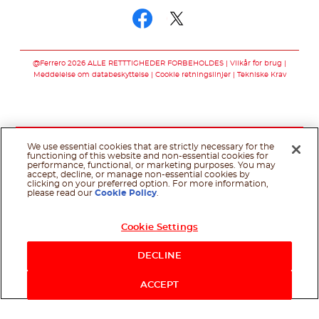
Følg os på facebo
Følg os på twit
@Ferrero 2026 ALLE RETTTIGHEDER FORBEHOLDES
Vilkår for brug
Meddelelse om databeskyttelse
Cookie retningslinjer
Tekniske Krav
We use essential cookies that are strictly necessary for the
functioning of this website and non-essential cookies for
performance, functional, or marketing purposes. You may
accept, decline, or manage non-essential cookies by
clicking on your preferred option. For more information,
please read our
Cookie Policy
.
Cookie Settings
DECLINE
ACCEPT