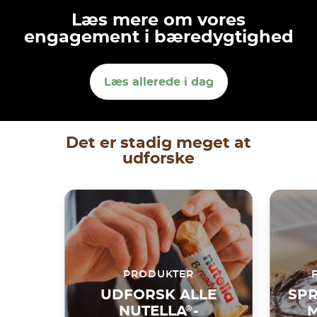
Læs mere om vores
engagement i bæredygtighed
Læs allerede i dag
Det er stadig meget at
udforske
PRODUKTER
UDFORSK ALLE
SPR
NUTELLA
®
-
M