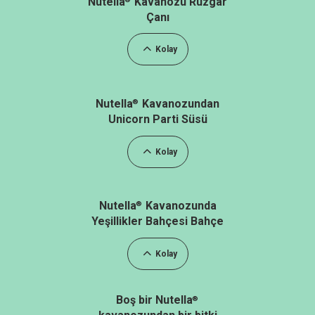
Nutella
Kavanozu Rüzgar
Çanı
Kolay
Nutella
Kavanozundan
®
Unicorn Parti Süsü
Kolay
Nutella
Kavanozunda
®
Yeşillikler Bahçesi Bahçe
Kolay
Boş bir Nutella
®