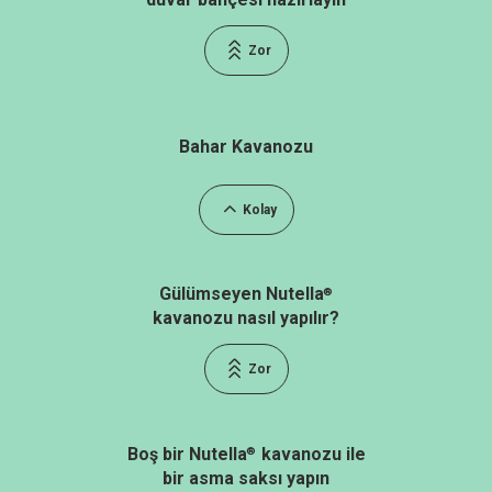
Zor
Bahar Kavanozu
Kolay
Gülümseyen Nutella
®
kavanozu nasıl yapılır?
Zor
Boş bir Nutella
kavanozu ile
®
bir asma saksı yapın