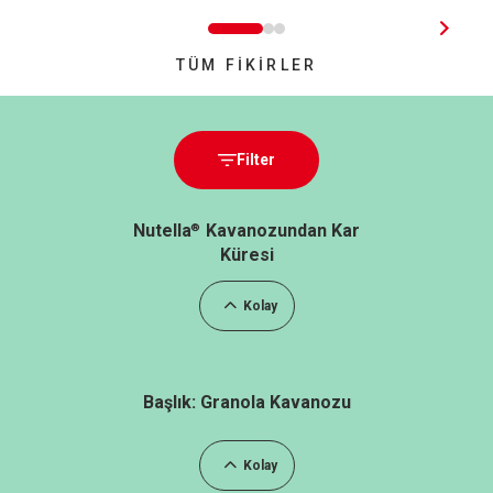
TÜM FİKİRLER
Filter
Nutella
Kavanozundan Kar
®
Küresi
Kolay
Başlık: Granola Kavanozu
Kolay