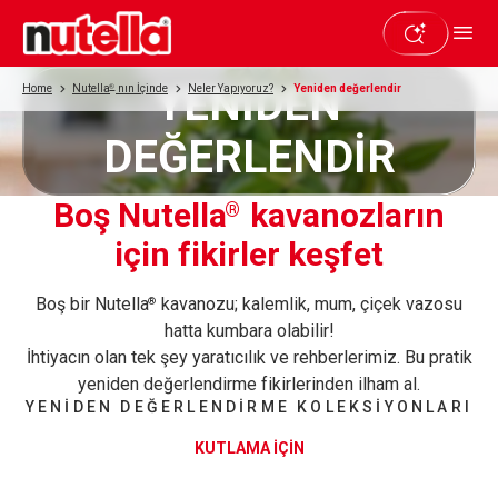
YENİDEN
Home
Nutella
®
nın İçinde
Neler Yapıyoruz?
Yeniden değerlendir
DEĞERLENDİR
Boş Nutella
kavanozların
®
için fikirler keşfet
Boş bir Nutella
kavanozu; kalemlik, mum, çiçek vazosu
®
hatta kumbara olabilir!
İhtiyacın olan tek şey yaratıcılık ve rehberlerimiz. Bu pratik
yeniden değerlendirme fikirlerinden ilham al.
YENİDEN DEĞERLENDİRME KOLEKSİYONLARI
KUTLAMA İÇİN