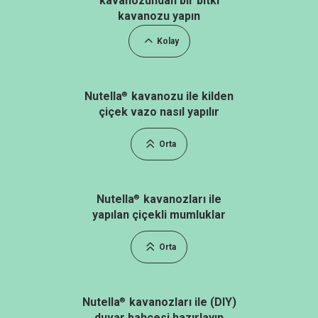
kavanozundan bir bitki
kavanozu yapın
Kolay
Nutella
kavanozu ile kilden
®
çiçek vazo nasıl yapılır
Orta
Nutella
kavanozları ile
®
yapılan çiçekli mumluklar
Orta
Nutella
kavanozları ile (DIY)
®
duvar bahçesi hazırlayın