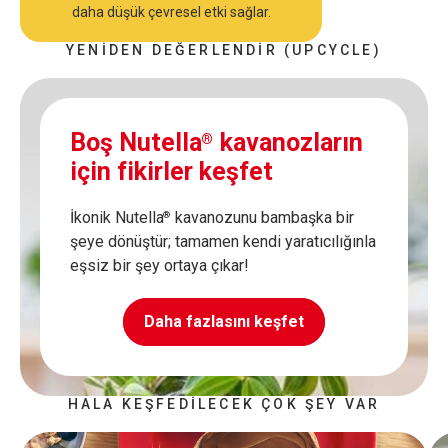
daha düşük çevresel etki sağlar.
YENİDEN DEĞERLENDİR (UPCYCLE)
Boş Nutella
kavanozların
®
için fikirler keşfet
İkonik Nutella
kavanozunu bambaşka bir
®
şeye dönüştür; tamamen kendi yaratıcılığınla
eşsiz bir şey ortaya çıkar!
Daha fazlasını keşfet
HALA KEŞFEDİLECEK ÇOK ŞEY VAR