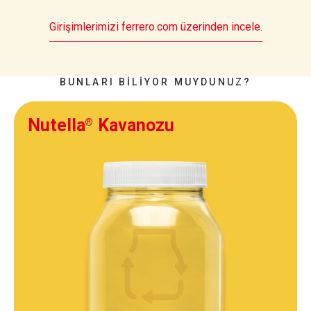
Girişimlerimizi ferrero.com üzerinden incele.
BUNLARI BILIYOR MUYDUNUZ?
Nutella
Kavanozu
®