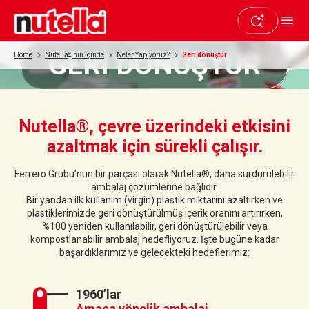
GERİ DÖNÜŞTÜR
Home
Nutella
®
nın İçinde
Neler Yapıyoruz?
Geri dönüştür
Nutella®, çevre üzerindeki etkisini
azaltmak için sürekli çalışır.
Ferrero Grubu’nun bir parçası olarak Nutella®, daha sürdürülebilir
ambalaj çözümlerine bağlıdır.
Bir yandan ilk kullanım (virgin) plastik miktarını azaltırken ve
plastiklerimizde geri dönüştürülmüş içerik oranını artırırken,
%100 yeniden kullanılabilir, geri dönüştürülebilir veya
kompostlanabilir ambalaj hedefliyoruz. İşte bugüne kadar
başardıklarımız ve gelecekteki hedeflerimiz:
1960’lar
Amaca yönelik ambalaj