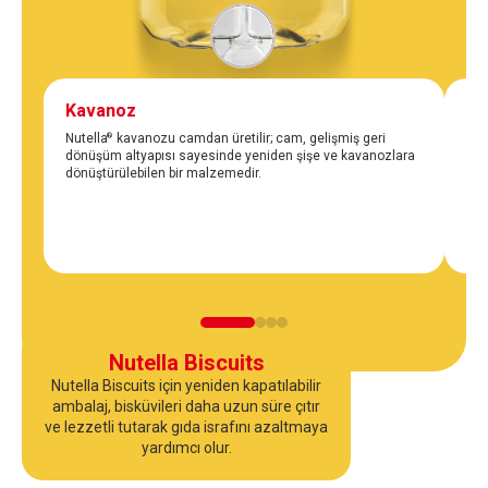
Kavanoz
Ka
Nutella
kavanozu camdan üretilir; cam, gelişmiş geri
Nut
®
dönüşüm altyapısı sayesinde yeniden şişe ve kavanozlara
ola
dönüştürülebilen bir malzemedir.
dön
en 
*Ca
sis
Nutella Biscuits
Nutella Biscuits için yeniden kapatılabilir
ambalaj, bisküvileri daha uzun süre çıtır
ve lezzetli tutarak gıda israfını azaltmaya
yardımcı olur.