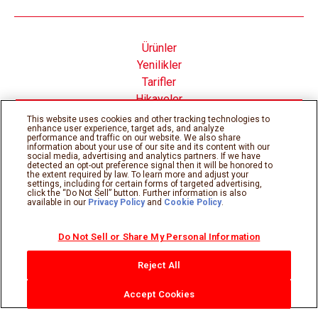
Ürünler
Yenilikler
Tarifler
Hikayeler
Nutella® nın İçinde
This website uses cookies and other tracking technologies to
enhance user experience, target ads, and analyze
performance and traffic on our website. We also share
information about your use of our site and its content with our
social media, advertising and analytics partners. If we have
detected an opt-out preference signal then it will be honored to
the extent required by law. To learn more and adjust your
Çerez Politikası
Gizlilik Politikası
settings, including for certain forms of targeted advertising,
Teknik gereksinimler
Kullanım şartları
click the “Do Not Sell” button. Further information is also
available in our
Privacy Policy
and
Cookie Policy
.
Sitemap
Do Not Sell or Share My Personal Information
©Ferrero 2026, tüm hakları saklıdır.
Reject All
Accept Cookies