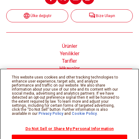
Ülke değiştir
Bize Ulaşın
Ürünler
Yenilikler
Tarifler
Hikayeler
Nutella® nın İçinde
This website uses cookies and other tracking technologies to
enhance user experience, target ads, and analyze
performance and traffic on our website. We also share
information about your use of our site and its content with our
social media, advertising and analytics partners. If we have
detected an opt-out preference signal then it will be honored to
the extent required by law. To learn more and adjust your
Çerez Politikası
Gizlilik Politikası
settings, including for certain forms of targeted advertising,
Teknik gereksinimler
Kullanım şartları
click the “Do Not Sell” button. Further information is also
available in our
Privacy Policy
and
Cookie Policy
.
Sitemap
Do Not Sell or Share My Personal Information
©Ferrero 2026, tüm hakları saklıdır.