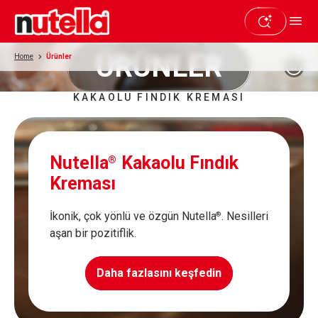
ÜRÜNLER
Home
Ürünler
KAKAOLU FINDIK KREMASI
Nutella
Kakaolu Fındık
®
Kreması
İkonik, çok yönlü ve özgün Nutella
.
Nesilleri
®
aşan bir pozitiflik.
Daha fazlasını keşfedin