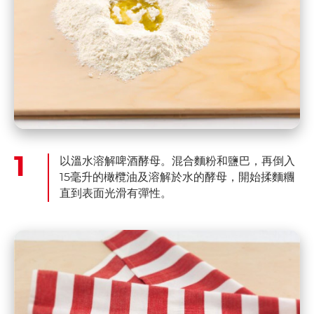
以溫水溶解啤酒酵母。混合麵粉和鹽巴，再倒入
15毫升的橄欖油及溶解於水的酵母，開始揉麵糰
直到表面光滑有彈性。