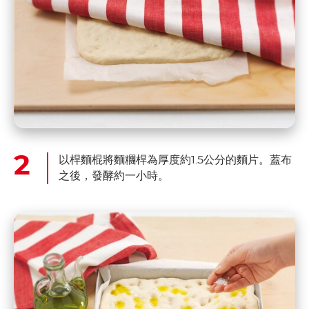
以桿麵棍將麵糰桿為厚度約1.5公分的麵片。蓋布
之後，發酵約一小時。