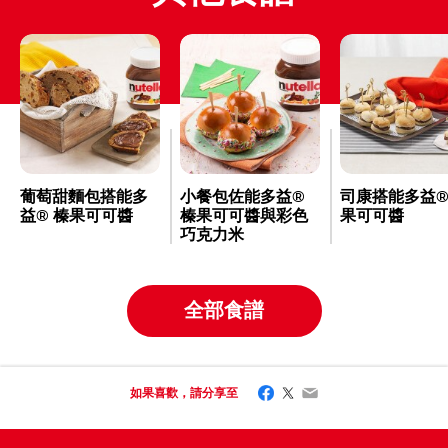
葡萄甜麵包搭能多
小餐包佐能多益®
司康搭能多益
益® 榛果可可醬
榛果可可醬與彩色
果可可醬
巧克力米
全部食譜
Facebook
Twitter
Email
如果喜歡，請分享至