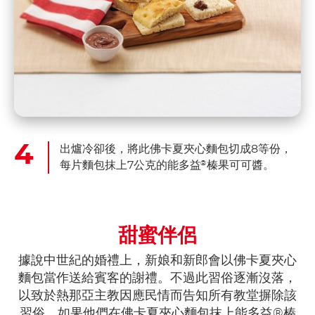
出爐冷卻後，將此佛卡夏夾心麵包切成8等份，
每片麵包抹上7公克的能多益
榛果可可醬。
®
甜蜜伴侶
據說中世紀的婚禮上，新娘和新郎會以佛卡夏夾心
麵包當作送給賓客的謝禮。不過此習俗逐漸沒落，
以致於熱那亞主教因應民情而告知所有教堂摒除該
習俗。如果他們在佛卡夏夾心麵包抹上能多益®榛