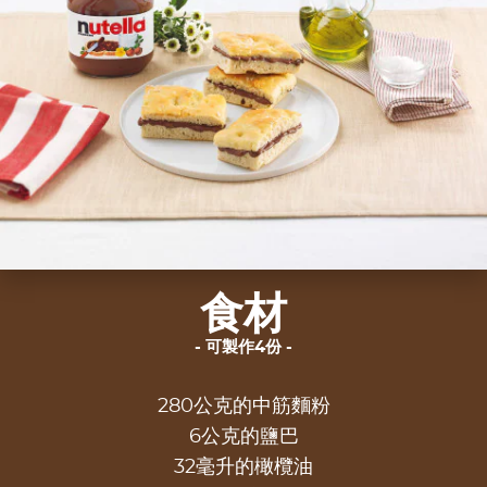
食材
可製作4份
280公克的中筋麵粉
6公克的鹽巴
32毫升的橄欖油