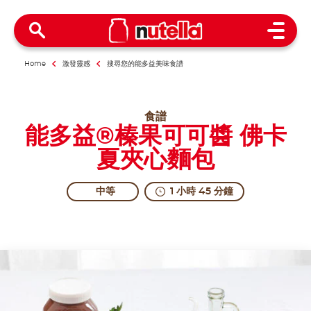
Open 
Home
激發靈感
搜尋您的能多益美味食譜
食譜
能多益®榛果可可醬 佛卡
夏夾心麵包
中等
1 小時 45 分鐘