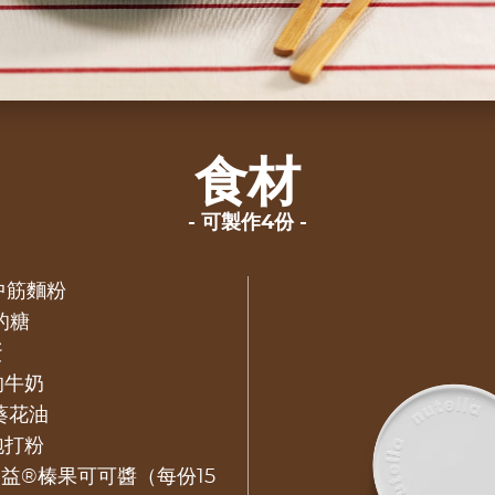
食材
可製作4份
中筋麵粉
的糖
蛋
的牛奶
葵花油
泡打粉
多益®榛果可可醬（每份15