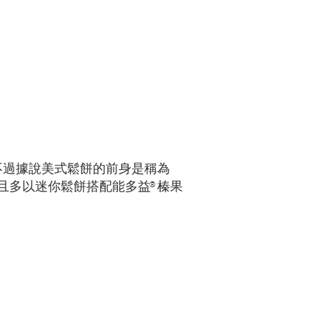
」，不過據說美式鬆餅的前身是稱為
®
，且多以迷你鬆餅搭配能多益
榛果