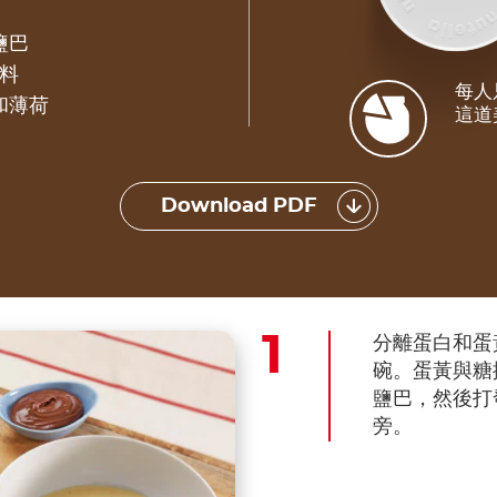
）
鹽巴
料
每人
和薄荷
這道
Download PDF
分離蛋白和蛋
碗。蛋黃與糖
鹽巴，然後打
旁。