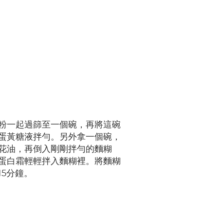
粉一起過篩至一個碗，再將這碗
蛋黃糖液拌勻。另外拿一個碗，
花油，再倒入剛剛拌勻的麵糊
蛋白霜輕輕拌入麵糊裡。將麵糊
15分鐘。