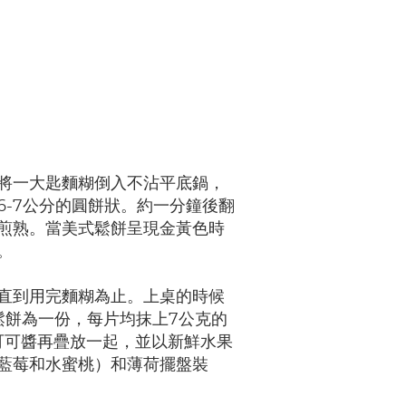
將一大匙麵糊倒入不沾平底鍋，
6-7公分的圓餅狀。約一分鐘後翻
煎熟。當美式鬆餅呈現金黃色時
。
直到用完麵糊為止。上桌的時候
鬆餅為一份，每片均抹上7公克的
可可醬再疊放一起，並以新鮮水果
藍莓和水蜜桃）和薄荷擺盤裝