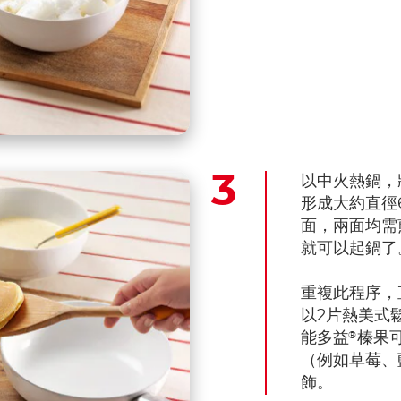
以中火熱鍋，
形成大約直徑
面，兩面均需
就可以起鍋了
重複此程序，
以2片熱美式
®
能多益
榛果
（例如草莓、
飾。