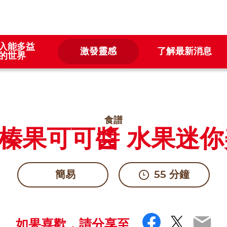
入能多益
激發靈感
了解最新消息
的世界
食譜
榛果可可醬 水果迷
簡易
55 分鐘
Faceboo
Twitte
Ema
如果喜歡，請分享至