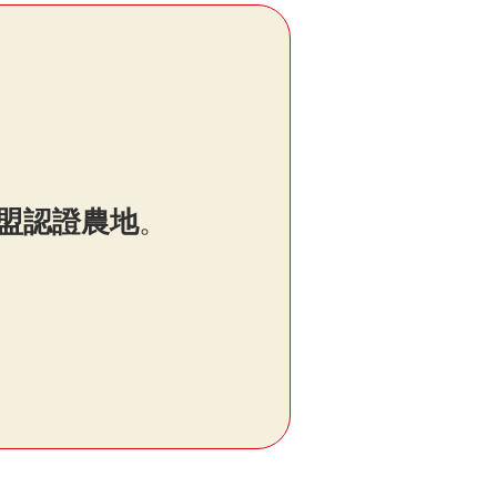
盟認證農地
。