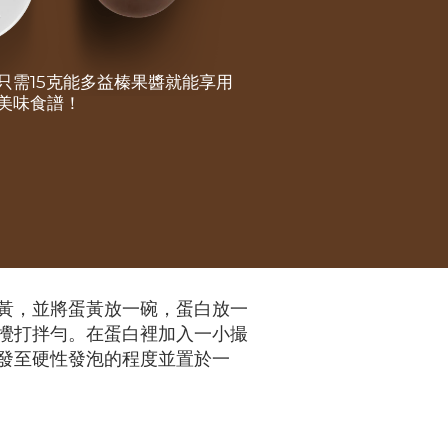
只需15克能多益榛果醬就能享用
美味食譜！
黃，並將蛋黃放一碗，蛋白放一
攪打拌勻。在蛋白裡加入一小撮
發至硬性發泡的程度並置於一