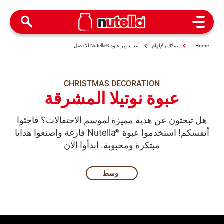
Open Menu
Home
نمدّك بالإلهام
أعد تدوير عبوة ®Nutella للأفضل
CHRISTMAS DECORATION
عبوة نوتيلا المشرقة
هل تبحثون عن هدية مميزة لموسم الاحتفالات؟ فاجئوا
أنفسكم! استخدموا عبوة
Nutella فارغة واصنعوا هدايا
®
مبتكرة ومحبوبة. ابدأوا الآن
وسط​