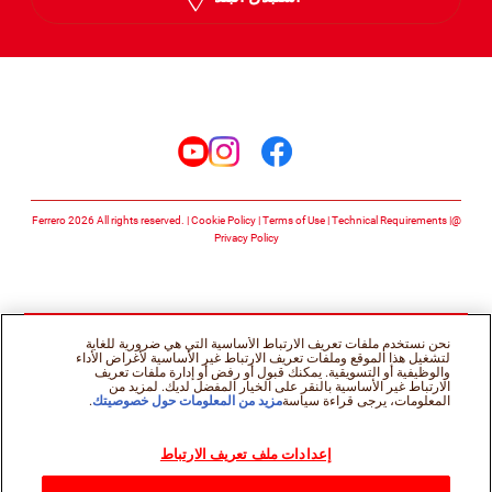
Arabic
تابعنا على
تابعنا على facebook
تابعنا على instagram
تابعنا على youtube
Cookie Policy
Terms of Use
Technical Requirements
@Ferrero 2026 All rights reserved.
Privacy Policy
نحن نستخدم ملفات تعريف الارتباط الأساسية التي هي ضرورية للغاية
لتشغيل هذا الموقع وملفات تعريف الارتباط غير الأساسية لأغراض الأداء
والوظيفية أو التسويقية. يمكنك قبول أو رفض أو إدارة ملفات تعريف
الارتباط غير الأساسية بالنقر على الخيار المفضل لديك. لمزيد من
المعلومات، يرجى قراءة سياسة
مزيد من المعلومات حول خصوصيتك
.
إعدادات ملف تعريف الارتباط