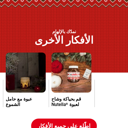
نمدّك بالإلهام
الأفكار الأخرى
قم بحياكة وشاح
عبوة مع حامل
لعبوة
Nutella
الشموع
®
اطّلع على جميع الأفكار