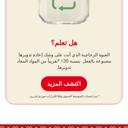
هل تعلم؟
العبوة الزجاجية الذي أنت على وشك إعادة تدويرها
مصنوعة بالفعل ​​بنسبة 30٪ *تقريباً من المواد المعاد
تدويرها.
اكتشف المزيد
* يتم احتساب المتوسط ​​السنوي وفقًا لإقرارات موردي فريرو .