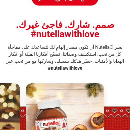
صمم. شارك. فاجئ غيرك.
nutellawithlove#
يسر ®Nutella أن تكون مصدر إلهامٍ لك لتساعدك على مفاجأة
كل من تحب. استكشف وصفاتنا، تصفّح أفكارنا الفنيّة أو أفكار
الهدايا والأمنيات، حضّر هديّتك بنفسك، وشاركها مع من تحب عبر
nutellawithlove#