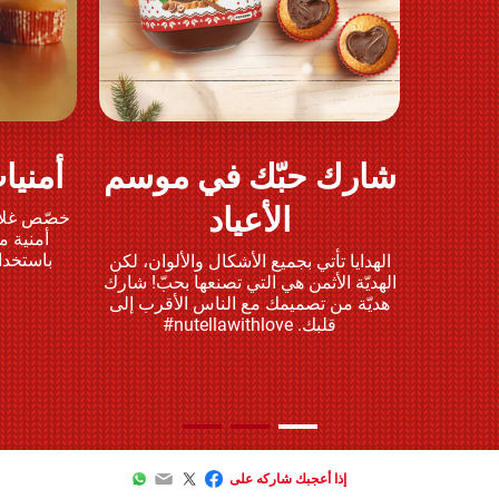
شارك حبّك في موسم
أمنيات 
العب وشارك
الأعياد
أمنية م
باستخدا
الهدايا تأتي بجميع الأشكال والألوان، لكن
الهديّة الأثمن هي التي تصنعها بحبّ! شارك
هديّة من تصميمك مع الناس الأقرب إلى
قلبك. nutellawithlove#
WhatsApp
Email
Twitter
Facebook
إذا أعجبك شاركه على